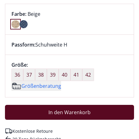
Farbauswahl:
aktuell ausgewählt:
Farbe:
Beige
Farbe Beige ausgewählt
Passform:
Schuhweite H
Dieser Artikel hat die Passform Schuhweite H. für Inf
Größenauswahl:
Größe:
nichts ausgewählt
36
37
38
39
40
41
42
Größenberatung
In den Warenkorb
Kostenlose Retoure