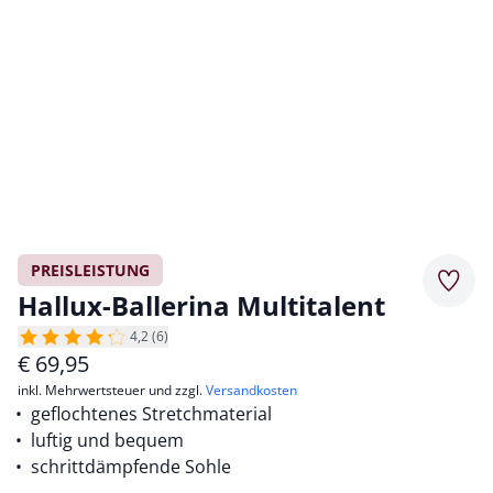
PREISLEISTUNG
Merkz
Hallux-Ballerina Multitalent
4,2 (6)
€
69,95
inkl. Mehrwertsteuer und zzgl.
Versandkosten
geflochtenes Stretchmaterial
luftig und bequem
schrittdämpfende Sohle