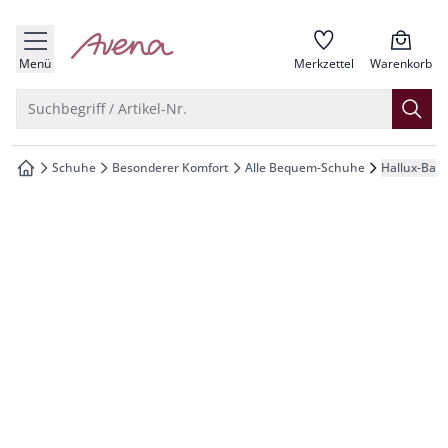
che springen
zur Startseite
vigation springen
Menü
Merkzettel
Warenkorb
inhalt springen
Suche öffnen
Suchbegriff / Artikel-Nr.
oter springen
Schuhe
Besonderer Komfort
Alle Bequem-Schuhe
Hallux-Ball
zur Startseite
hnellanmeldung springen