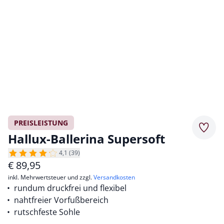
PREISLEISTUNG
Merkz
Hallux-Ballerina Supersoft
4,1 (39)
€
89,95
inkl. Mehrwertsteuer und zzgl.
Versandkosten
rundum druckfrei und flexibel
nahtfreier Vorfußbereich
rutschfeste Sohle