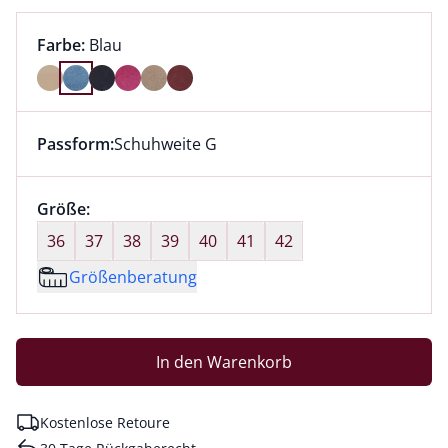
Farbauswahl:
aktuell ausgewählt:
Farbe:
Blau
Farbe Blau ausgewählt
Passform:
Schuhweite G
Dieser Artikel hat die Passform Schuhweite G. für Inf
Größenauswahl:
Größe:
nichts ausgewählt
36
37
38
39
40
41
42
Größenberatung
In den Warenkorb
Kostenlose Retoure