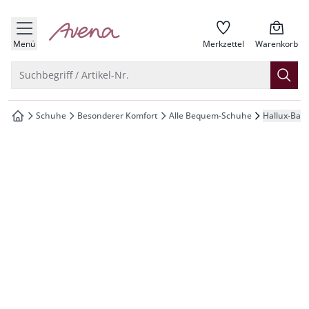
che springen
zur Startseite
vigation springen
Menü
Merkzettel
Warenkorb
inhalt springen
Suche öffnen
Suchbegriff / Artikel-Nr.
oter springen
Schuhe
Besonderer Komfort
Alle Bequem-Schuhe
Hallux-Ball
zur Startseite
hnellanmeldung springen