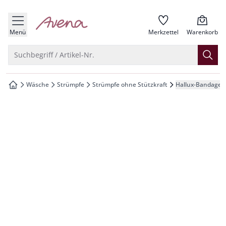
che springen
zur Startseite
vigation springen
Menü
Merkzettel
Warenkorb
inhalt springen
Suche öffnen
Suchbegriff / Artikel-Nr.
oter springen
Wäsche
Strümpfe
Strümpfe ohne Stützkraft
Hallux-Bandagen
zur Startseite
hnellanmeldung springen