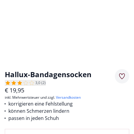
Hallux-Bandagensocken
Merkz
3,0 (2)
€
19,95
inkl. Mehrwertsteuer und zzgl.
Versandkosten
korrigieren eine Fehlstellung
können Schmerzen lindern
passen in jeden Schuh