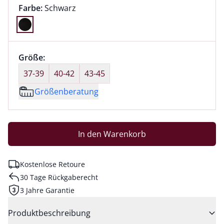
Farbauswahl:
aktuell ausgewählt:
Farbe:
Schwarz
Farbe Schwarz ausgewählt
Größenauswahl:
Größe:
nichts ausgewählt
37-39
40-42
43-45
Größenberatung
In den Warenkorb
Kostenlose Retoure
30 Tage Rückgaberecht
3 Jahre Garantie
Produktbeschreibung