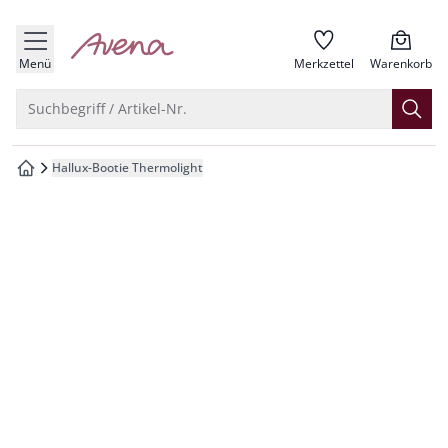
che springen
zur Startseite
vigation springen
Menü
Merkzettel
Warenkorb
inhalt springen
Suche öffnen
Suchbegriff / Artikel-Nr.
oter springen
Hallux-Bootie Thermolight
zur Startseite
hnellanmeldung springen