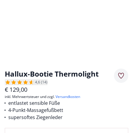
Hallux-Bootie Thermolight
Merkz
4,6 (14)
€
129,00
inkl. Mehrwertsteuer und zzgl.
Versandkosten
entlastet sensible Füße
4-Punkt-Massagefußbett
supersoftes Ziegenleder