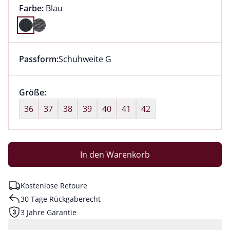
Farbauswahl:
aktuell ausgewählt:
Farbe:
Blau
Farbe Blau ausgewählt
Passform:
Schuhweite G
Dieser Artikel hat die Passform Schuhweite G. für Inf
Größenauswahl:
Größe:
nichts ausgewählt
36
37
38
39
40
41
42
In den Warenkorb
Kostenlose Retoure
30 Tage Rückgaberecht
3 Jahre Garantie