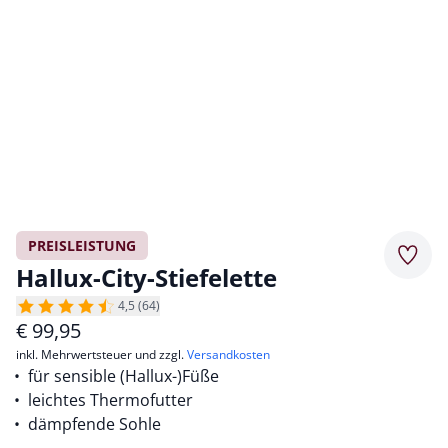
PREISLEISTUNG
Merkz
Hallux-City-Stiefelette
4,5 (64)
€
99,95
inkl. Mehrwertsteuer und zzgl.
Versandkosten
für sensible (Hallux-)Füße
leichtes Thermofutter
dämpfende Sohle