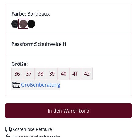
Farbauswahl:
aktuell ausgewählt:
Farbe:
Bordeaux
Farbe Bordeaux ausgewählt
Passform:
Schuhweite H
Dieser Artikel hat die Passform Schuhweite H. für Inf
Größenauswahl:
Größe:
nichts ausgewählt
36
37
38
39
40
41
42
Größenberatung
In den Warenkorb
Kostenlose Retoure