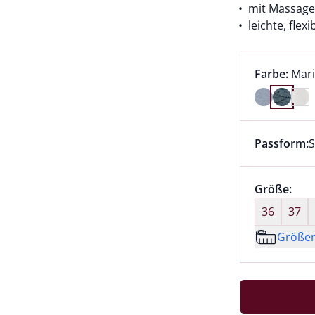
mit Massage
leichte, flex
Farbauswah
aktu
Farbe:
Mar
Farbe Mari
Passform:
S
Dieser Arti
Größenaus
Größe:
nic
36
37
Größe