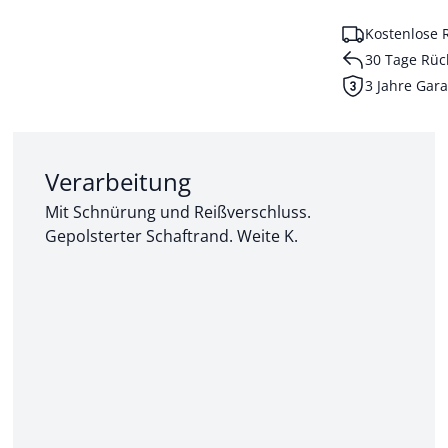
Kostenlose 
30 Tage Rüc
3 Jahre Gara
Abschnitt 2 von 3:
Verarbeitung
Mit Schnürung und Reißverschluss.
Gepolsterter Schaftrand. Weite K.