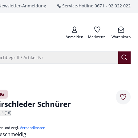
Newsletter-Anmeldung
Service-Hotline:
0671 - 92 022 022
anrufen
Anmelden
Merkzettel
Warenkorb
Suche öffnen
chbegriff / Artikel-Nr.
NG
Merkze
irschleder Schnürer
4,4 (16)
er und zzgl.
Versandkosten
eschmeidig