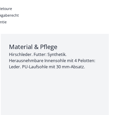
Retoure
kgaberecht
ntie
Abschnitt 3 von 3:
Material & Pflege
Hirschleder. Futter: Synthetik.
Herausnehmbare Innensohle mit 4 Pelotten:
Leder. PU-Laufsohle mit 30 mm-Absatz.