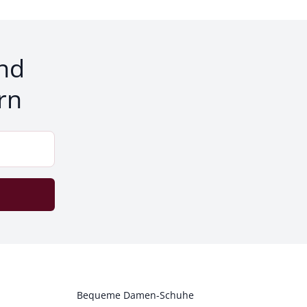
nd
rn
Bequeme Damen-Schuhe