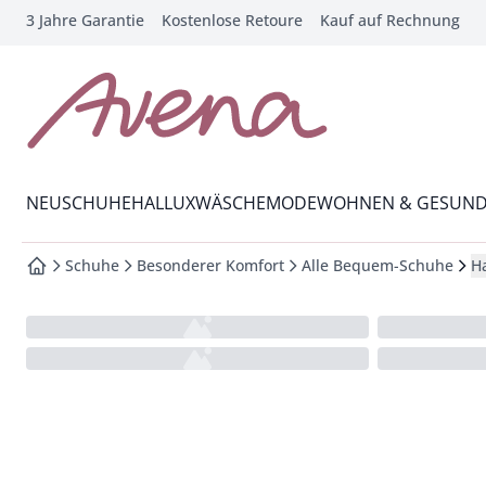
3 Jahre Garantie
Kostenlose Retoure
Kauf auf Rechnung
che springen
vigation springen
inhalt springen
zur Startseite
oter springen
Wechsel in das Menü mit Pfeil-Runter Taste
hnellanmeldung springen
NEU
SCHUHE
HALLUX
WÄSCHE
MODE
WOHNEN & GESUND
Schuhe
Besonderer Komfort
Alle Bequem-Schuhe
H
zur Startseite