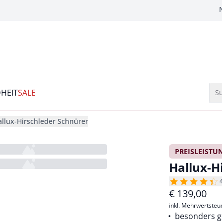
HEIT
SALE
Su
allux-Hirschleder Schnürer
PREISLEISTU
Hallux-H
€
139,00
inkl. Mehrwertsteu
besonders g