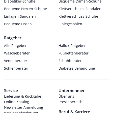
Diabetiker-Schuhe
Bequeme Damen-Schuhe
Bequeme Herren-Schuhe
Klettverschluss-Sandalen
Einlagen-Sandalen
Klettverschluss-Schuhe
Bequeme Hosen
Einlegesohlen
Ratgeber
Alle Ratgeber
Hallux-Ratgeber
Wäscheberater
Fußbettenberater
Venenberater
Schuhberater
Sohlenberater
Diabetes Behandlung
Service
Unternehmen
Lieferung & Rückgabe
Über uns
Online Katalog
Pressebereich
Newsletter Anmeldung
Beruf & Karriere
Kataloganforderung