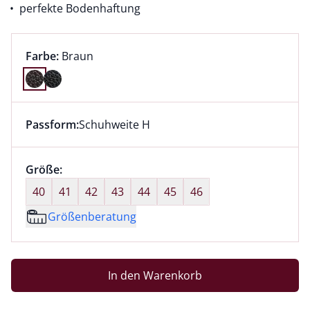
perfekte Bodenhaftung
Farbauswahl:
aktuell ausgewählt:
Farbe:
Braun
Farbe Braun ausgewählt
Passform:
Schuhweite H
Dieser Artikel hat die Passform Schuhweite H. für Inf
Größenauswahl:
Größe:
nichts ausgewählt
40
41
42
43
44
45
46
Größenberatung
In den Warenkorb