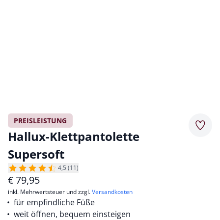
PREISLEISTUNG
Merkz
Hallux-Klettpantolette
Supersoft
4,5 (11)
€
79,95
inkl. Mehrwertsteuer und zzgl.
Versandkosten
für empfindliche Füße
weit öffnen, bequem einsteigen