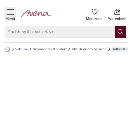
che springen
zur Startseite
vigation springen
Menü
Merkzettel
Warenkorb
inhalt springen
Suche öffnen
Suchbegriff / Artikel-Nr.
oter springen
Schuhe
Besonderer Komfort
Alle Bequem-Schuhe
Hallux-Klet
zur Startseite
hnellanmeldung springen