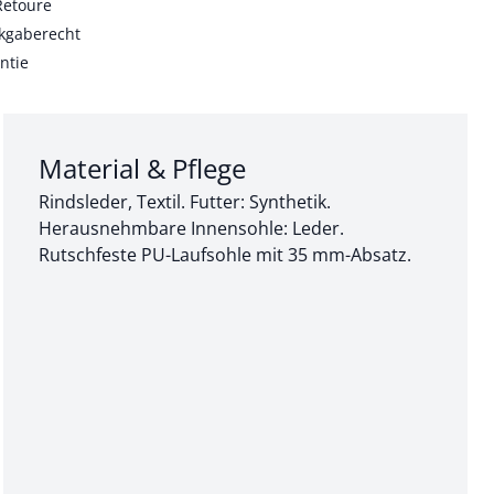
Retoure
kgaberecht
ntie
Abschnitt 3 von 3:
Material & Pflege
Rindsleder, Textil. Futter: Synthetik.
Herausnehmbare Innensohle: Leder.
Rutschfeste PU-Laufsohle mit 35 mm-Absatz.