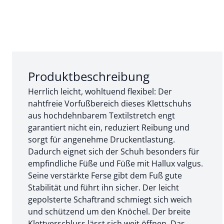
Abschnitt 1 von 3:
Produktbeschreibung
Herrlich leicht, wohltuend flexibel: Der
nahtfreie Vorfußbereich dieses Klettschuhs
aus hochdehnbarem Textilstretch engt
garantiert nicht ein, reduziert Reibung und
sorgt für angenehme Druckentlastung.
Dadurch eignet sich der Schuh besonders für
empfindliche Füße und Füße mit Hallux valgus.
Seine verstärkte Ferse gibt dem Fuß gute
Stabilität und führt ihn sicher. Der leicht
gepolsterte Schaftrand schmiegt sich weich
und schützend um den Knöchel. Der breite
Klettverschluss lässt sich weit öffnen. Das