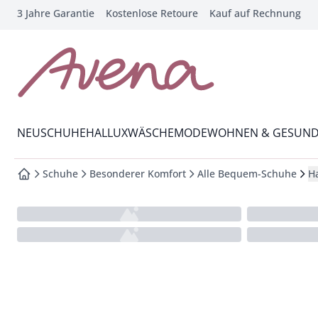
3 Jahre Garantie
Kostenlose Retoure
Kauf auf Rechnung
che springen
vigation springen
inhalt springen
zur Startseite
oter springen
Wechsel in das Menü mit Pfeil-Runter Taste
hnellanmeldung springen
NEU
SCHUHE
HALLUX
WÄSCHE
MODE
WOHNEN & GESUND
Schuhe
Besonderer Komfort
Alle Bequem-Schuhe
H
zur Startseite