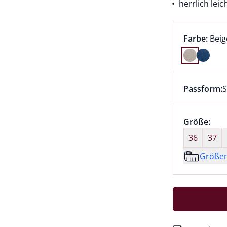
herrlich leic
Farbauswah
aktu
Farbe:
Beig
Farbe Beige
Passform:
S
Dieser Arti
Größenaus
Größe:
nic
36
37
Größe