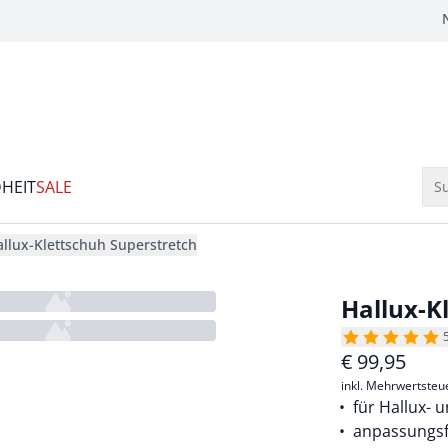
HEIT
SALE
Su
allux-Klettschuh Superstretch
Hallux-K
€
99,95
inkl. Mehrwertsteu
für Hallux- 
anpassungsfä