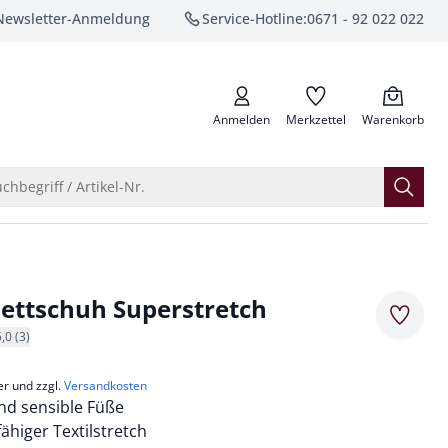
Newsletter-Anmeldung
Service-Hotline:
0671 - 92 022 022
anrufen
Anmelden
Merkzettel
Warenkorb
Suche öffnen
chbegriff / Artikel-Nr.
lettschuh Superstretch
Merkze
5,0 (3)
er und zzgl.
Versandkosten
und sensible Füße
higer Textilstretch