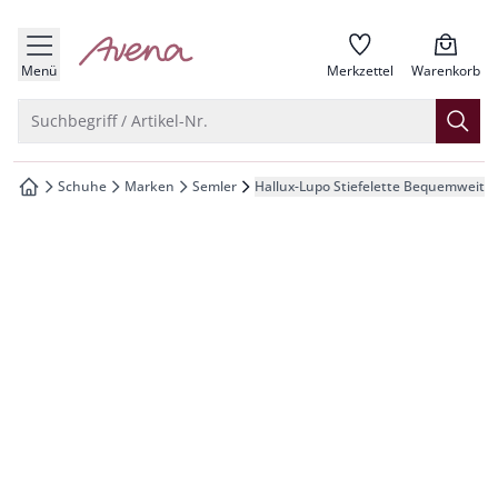
che springen
zur Startseite
vigation springen
Menü
Merkzettel
Warenkorb
inhalt springen
Suche öffnen
Suchbegriff / Artikel-Nr.
oter springen
Schuhe
Marken
Semler
Hallux-Lupo Stiefelette Bequemweite
zur Startseite
hnellanmeldung springen