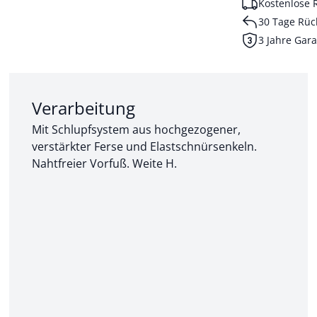
Kostenlose 
30 Tage Rüc
3 Jahre Gara
Abschnitt 2 von 3:
Verarbeitung
Mit Schlupfsystem aus hochgezogener,
verstärkter Ferse und Elastschnürsenkeln.
Nahtfreier Vorfuß. Weite H.