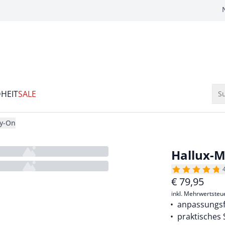
HEIT
SALE
Su
sy-On
Hallux-
€
79,95
inkl. Mehrwertsteu
anpassungsf
praktisches