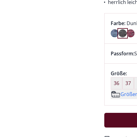
herrlich leic
Farbauswah
aktu
Farbe:
Dun
Farbe Dunk
Passform:
S
Dieser Arti
Größenaus
Größe:
nic
36
37
Größe