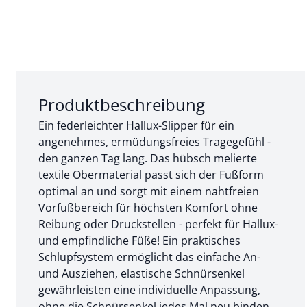
Abschnitt 1 von 3:
Produktbeschreibung
Ein federleichter Hallux-Slipper für ein
angenehmes, ermüdungsfreies Tragegefühl -
den ganzen Tag lang. Das hübsch melierte
textile Obermaterial passt sich der Fußform
optimal an und sorgt mit einem nahtfreien
Vorfußbereich für höchsten Komfort ohne
Reibung oder Druckstellen - perfekt für Hallux-
und empfindliche Füße! Ein praktisches
Schlupfsystem ermöglicht das einfache An-
und Ausziehen, elastische Schnürsenkel
gewährleisten eine individuelle Anpassung,
ohne die Schnürsenkel jedes Mal neu binden