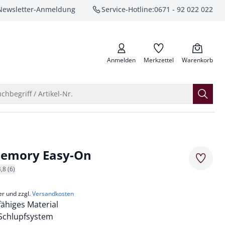
Newsletter-Anmeldung
Service-Hotline:
0671 - 92 022 022
anrufen
Anmelden
Merkzettel
Warenkorb
Suche öffnen
chbegriff / Artikel-Nr.
Memory Easy-On
Merkze
4,8 (6)
er und zzgl.
Versandkosten
ähiges Material
 Schlupfsystem