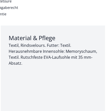
Retoure
kgaberecht
ntie
Abschnitt 3 von 3:
Material & Pflege
Textil, Rindsvelours. Futter: Textil.
Herausnehmbare Innensohle: Memoryschaum,
Textil. Rutschfeste EVA-Laufsohle mit 35 mm-
Absatz.