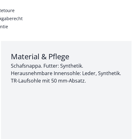
Retoure
kgaberecht
ntie
Abschnitt 3 von 3:
Material & Pflege
Schafsnappa. Futter: Synthetik.
Herausnehmbare Innensohle: Leder, Synthetik.
TR-Laufsohle mit 50 mm-Absatz.