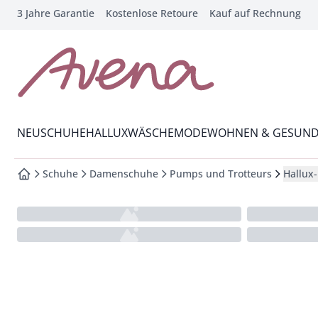
3 Jahre Garantie
Kostenlose Retoure
Kauf auf Rechnung
che springen
vigation springen
inhalt springen
zur Startseite
oter springen
Wechsel in das Menü mit Pfeil-Runter Taste
hnellanmeldung springen
NEU
SCHUHE
HALLUX
WÄSCHE
MODE
WOHNEN & GESUND
Schuhe
Damenschuhe
Pumps und Trotteurs
Hallux
zur Startseite