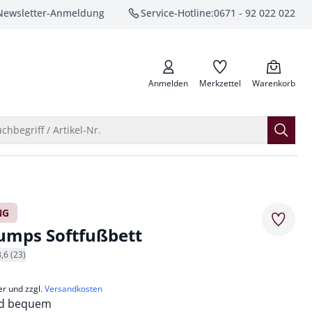
Newsletter-Anmeldung
Service-Hotline:
0671 - 92 022 022
anrufen
Anmelden
Merkzettel
Warenkorb
Suche öffnen
chbegriff / Artikel-Nr.
NG
Merkze
umps Softfußbett
3,6 (23)
er und zzgl.
Versandkosten
nd bequem