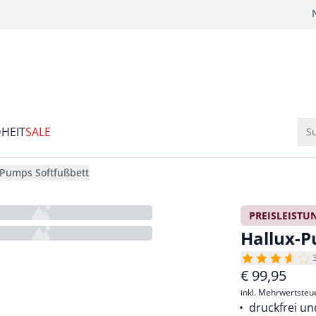
HEIT
SALE
Su
-Pumps Softfußbett
PREISLEISTU
Hallux-P
€
99,95
inkl. Mehrwertsteu
druckfrei u