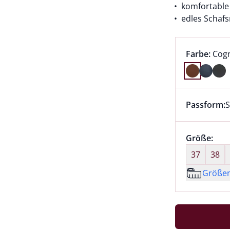
komfortable
edles Schaf
Farbauswah
aktu
Farbe:
Cog
Farbe Cogn
Passform:
S
Dieser Arti
Größenaus
Größe:
nic
37
38
Größe