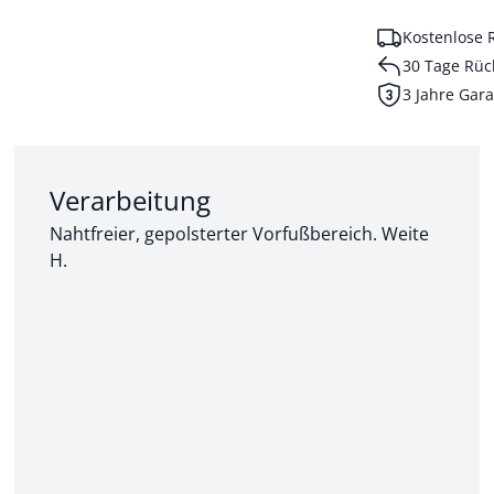
Kostenlose 
30 Tage Rüc
3 Jahre Gara
Abschnitt 2 von 3:
Verarbeitung
Nahtfreier, gepolsterter Vorfußbereich. Weite
H.