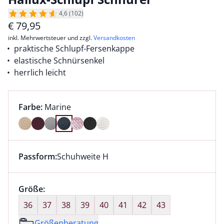
4,6 (102)
€
79,95
inkl. Mehrwertsteuer und zzgl.
Versandkosten
praktische Schlupf-Fersenkappe
elastische Schnürsenkel
herrlich leicht
Farbauswahl:
aktuell ausgewählt:
Farbe:
Marine
Farbe Marine ausgewählt
Passform:
Schuhweite H
Dieser Artikel hat die Passform Schuhweite H. für Inf
Größenauswahl:
Größe:
nichts ausgewählt
36
37
38
39
40
41
42
43
Größenberatung