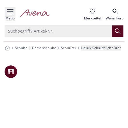
che springen
zur Startseite
vigation springen
Menü
Merkzettel
Warenkorb
inhalt springen
Suche öffnen
Suchbegriff / Artikel-Nr.
oter springen
Schuhe
Damenschuhe
Schnürer
Hallux-Schlupf Schnürer
zur Startseite
hnellanmeldung springen
Video