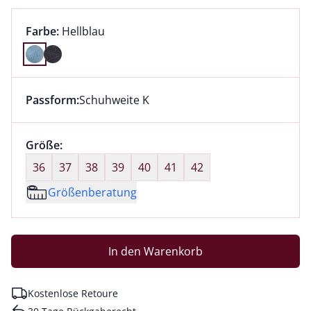
Farbauswahl:
aktuell ausgewählt:
Farbe:
Hellblau
Farbe Hellblau ausgewählt
Passform:
Schuhweite K
Dieser Artikel hat die Passform Schuhweite K. für Inf
Größenauswahl:
Größe:
nichts ausgewählt
36
37
38
39
40
41
42
Größenberatung
In den Warenkorb
Kostenlose Retoure