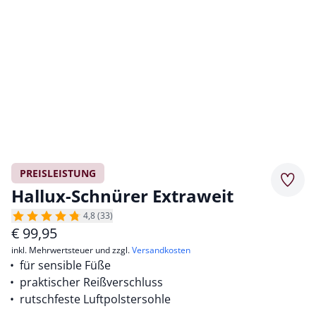
PREISLEISTUNG
Merkz
Hallux-Schnürer Extraweit
4,8 (33)
€
99,95
inkl. Mehrwertsteuer und zzgl.
Versandkosten
für sensible Füße
praktischer Reißverschluss
rutschfeste Luftpolstersohle