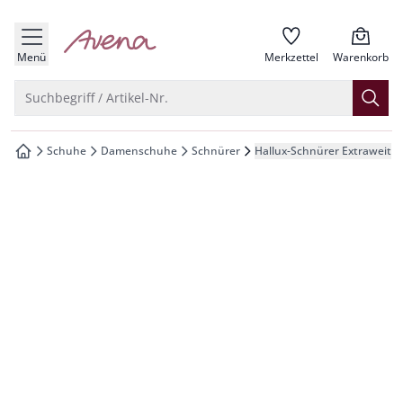
che springen
zur Startseite
vigation springen
Menü
Merkzettel
Warenkorb
inhalt springen
Suche öffnen
Suchbegriff / Artikel-Nr.
oter springen
Schuhe
Damenschuhe
Schnürer
Hallux-Schnürer Extraweit
zur Startseite
hnellanmeldung springen