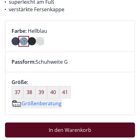
superleicht am Fuß
verstärkte Fersenkappe
Farbauswahl:
aktuell ausgewählt:
Farbe:
Hellblau
Farbe Hellblau ausgewählt
Passform:
Schuhweite G
Dieser Artikel hat die Passform Schuhweite G. für Inf
Größenauswahl:
Größe:
nichts ausgewählt
37
38
39
40
41
Größenberatung
In den Warenkorb