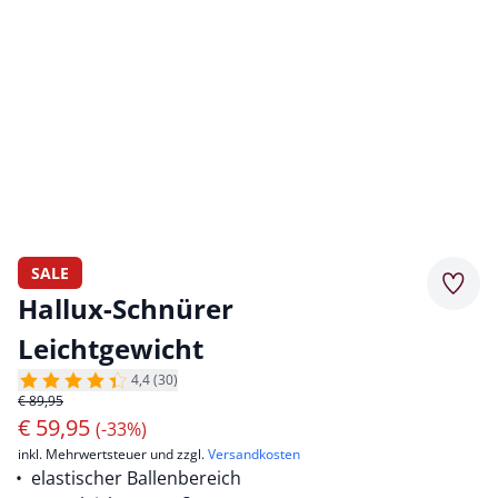
SALE
Merkz
Hallux-Schnürer
Leichtgewicht
4,4 (30)
€ 89,95
€
59,95
(-33%)
inkl. Mehrwertsteuer und zzgl.
Versandkosten
elastischer Ballenbereich