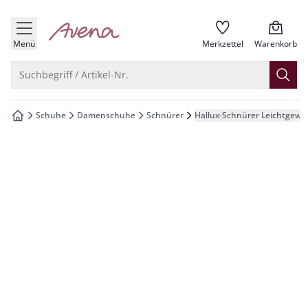
che springen
zur Startseite
vigation springen
Menü
Merkzettel
Warenkorb
inhalt springen
Suche öffnen
Suchbegriff / Artikel-Nr.
oter springen
Schuhe
Damenschuhe
Schnürer
Hallux-Schnürer Leichtgewi
zur Startseite
hnellanmeldung springen