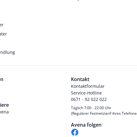
er
ater
andlung
en
Kontakt
Kontaktformular
Service-Hotline
0671 - 92 022 022
iere
Täglich 7:00 - 22:00 Uhr
Avena
(Regulärer Festnetztarif ihres Telefona
Avena folgen