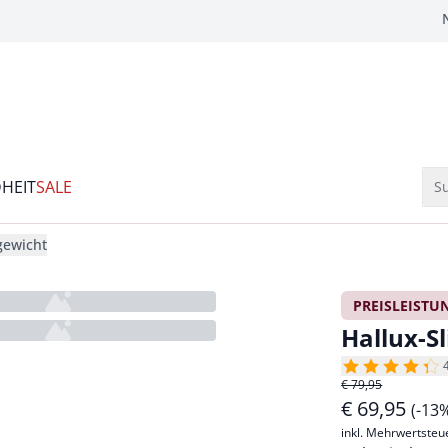
HEIT
SALE
Su
gewicht
PREISLEISTU
Hallux-S
€ 79,95
€
69,95
(-13
inkl. Mehrwertsteu