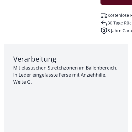
Kostenlose 
30 Tage Rüc
3 Jahre Gara
Abschnitt 2 von 3:
Verarbeitung
Mit elastischen Stretchzonen im Ballenbereich.
In Leder eingefasste Ferse mit Anziehhilfe.
Weite G.