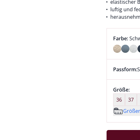
elastischer 
luftig und fe
herausnehm
Farbauswah
aktu
Farbe:
Sch
Farbe Schw
Passform:
S
Dieser Arti
Größenaus
Größe:
nic
36
37
Größe