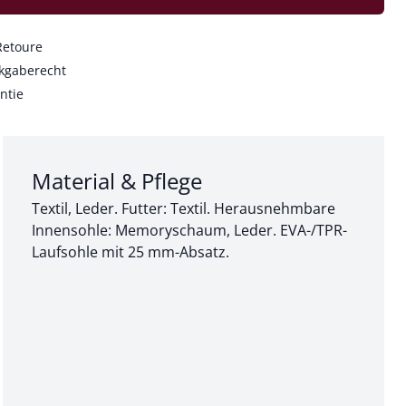
Retoure
kgaberecht
ntie
Abschnitt 3 von 3:
Material & Pflege
Textil, Leder. Futter: Textil. Herausnehmbare
Innensohle: Memoryschaum, Leder. EVA-/TPR-
Laufsohle mit 25 mm-Absatz.