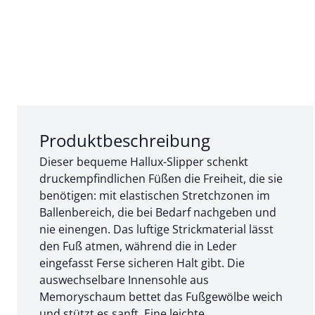
Abschnitt 1 von 3:
Produktbeschreibung
Dieser bequeme Hallux-Slipper schenkt
druckempfindlichen Füßen die Freiheit, die sie
benötigen: mit elastischen Stretchzonen im
Ballenbereich, die bei Bedarf nachgeben und
nie einengen. Das luftige Strickmaterial lässt
den Fuß atmen, während die in Leder
eingefasst Ferse sicheren Halt gibt. Die
auswechselbare Innensohle aus
Memoryschaum bettet das Fußgewölbe weich
und stützt es sanft. Eine leichte