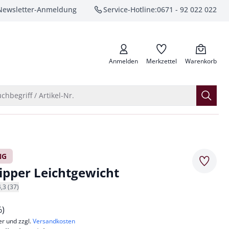
Newsletter-Anmeldung
Service-Hotline:
0671 - 92 022 022
anrufen
Anmelden
Merkzettel
Warenkorb
Suche öffnen
chbegriff / Artikel-Nr.
NG
Merkze
lipper Leichtgewicht
4,3 (37)
%)
er und zzgl.
Versandkosten