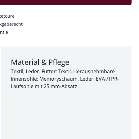
Retoure
kgaberecht
ntie
Abschnitt 3 von 3:
Material & Pflege
Textil, Leder. Futter: Textil. Herausnehmbare
Innensohle: Memoryschaum, Leder. EVA-/TPR-
Laufsohle mit 25 mm-Absatz.