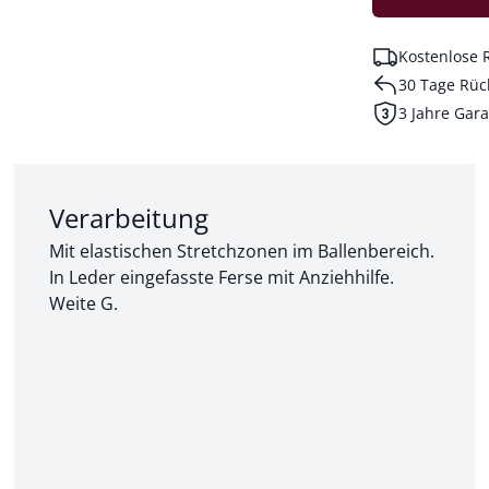
Kostenlose 
30 Tage Rüc
3 Jahre Gara
Abschnitt 2 von 3:
Verarbeitung
Mit elastischen Stretchzonen im Ballenbereich.
In Leder eingefasste Ferse mit Anziehhilfe.
Weite G.