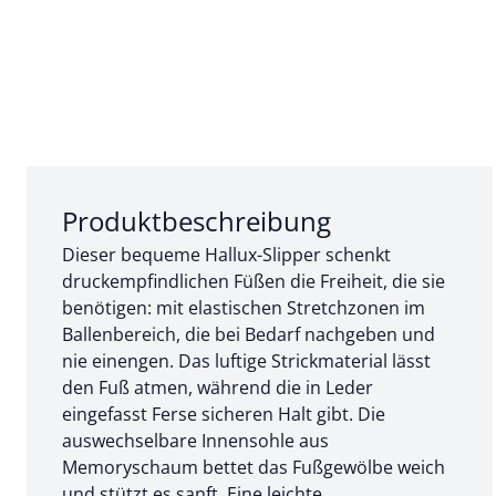
Abschnitt 1 von 3:
Produktbeschreibung
Dieser bequeme Hallux-Slipper schenkt
druckempfindlichen Füßen die Freiheit, die sie
benötigen: mit elastischen Stretchzonen im
Ballenbereich, die bei Bedarf nachgeben und
nie einengen. Das luftige Strickmaterial lässt
den Fuß atmen, während die in Leder
eingefasst Ferse sicheren Halt gibt. Die
auswechselbare Innensohle aus
Memoryschaum bettet das Fußgewölbe weich
und stützt es sanft. Eine leichte