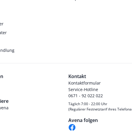
er
ater
andlung
en
Kontakt
Kontaktformular
Service-Hotline
0671 - 92 022 022
iere
Täglich 7:00 - 22:00 Uhr
Avena
(Regulärer Festnetztarif ihres Telefona
Avena folgen