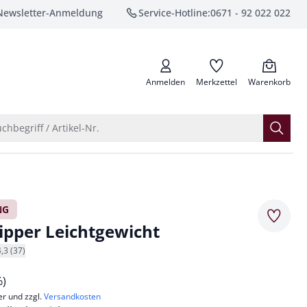
Newsletter-Anmeldung
Service-Hotline:
0671 - 92 022 022
anrufen
Anmelden
Merkzettel
Warenkorb
Suche öffnen
chbegriff / Artikel-Nr.
NG
Merkze
lipper Leichtgewicht
4,3 (37)
%)
er und zzgl.
Versandkosten