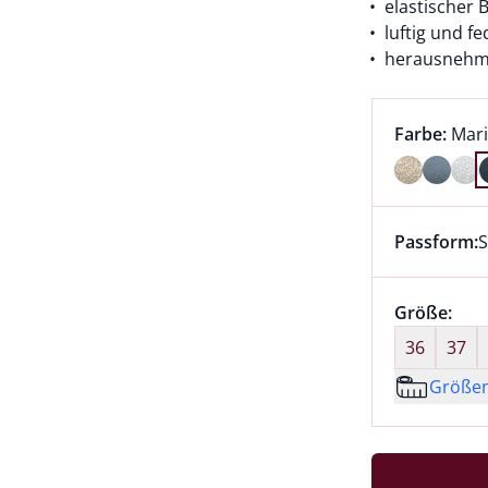
elastischer 
luftig und fe
herausnehm
Farbauswah
aktu
Farbe:
Mar
Farbe Mari
Passform:
S
Dieser Arti
Größenaus
Größe:
nic
36
37
Größe