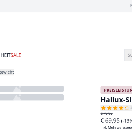
HEIT
SALE
Su
gewicht
PREISLEISTU
Hallux-S
€ 79,95
€
69,95
(-13
inkl. Mehrwertsteu