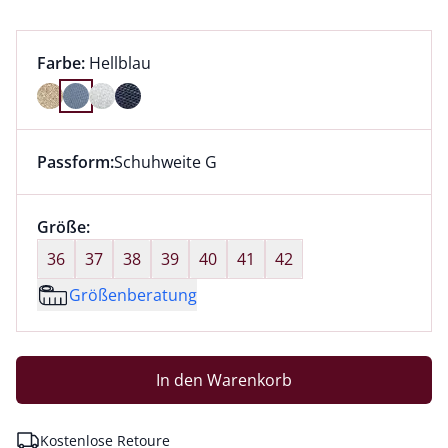
Farbauswahl:
aktuell ausgewählt:
Farbe:
Hellblau
Farbe Hellblau ausgewählt
Passform:
Schuhweite G
Dieser Artikel hat die Passform Schuhweite G. für Inf
Größenauswahl:
Größe:
nichts ausgewählt
36
37
38
39
40
41
42
Größenberatung
In den Warenkorb
Kostenlose Retoure