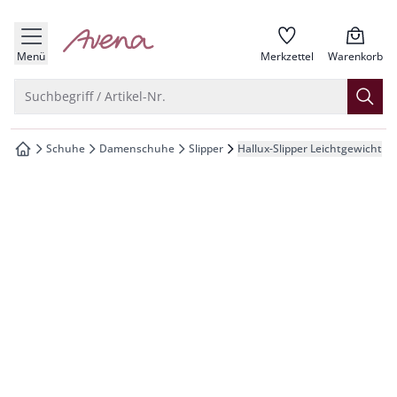
che springen
zur Startseite
vigation springen
Menü
Merkzettel
Warenkorb
inhalt springen
Suche öffnen
Suchbegriff / Artikel-Nr.
oter springen
Schuhe
Damenschuhe
Slipper
Hallux-Slipper Leichtgewicht
zur Startseite
hnellanmeldung springen