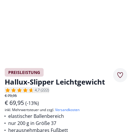
PREISLEISTUNG
Merkz
Hallux-Slipper Leichtgewicht
4,7 (222)
€ 79,95
€
69,95
(-13%)
inkl. Mehrwertsteuer und zzgl.
Versandkosten
elastischer Ballenbereich
nur 200 g in Größe 37
herausnehmbares Fußbett