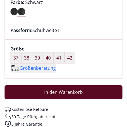
Farbauswahl:
aktuell ausgewählt:
Farbe:
Schwarz
Farbe Schwarz ausgewählt
Passform:
Schuhweite H
Dieser Artikel hat die Passform Schuhweite H. für Inf
Größenauswahl:
Größe:
nichts ausgewählt
37
38
39
40
41
42
Größenberatung
In den Warenkorb
Kostenlose Retoure
30 Tage Rückgaberecht
3 Jahre Garantie