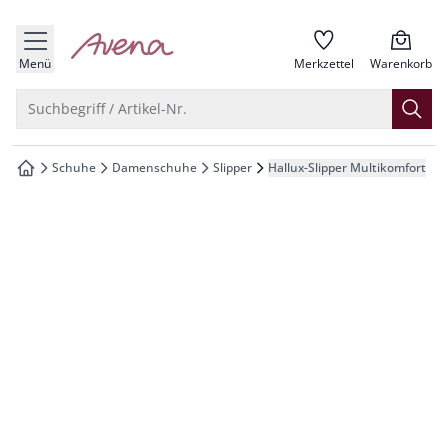
che springen
zur Startseite
vigation springen
Menü
Merkzettel
Warenkorb
inhalt springen
Suche öffnen
Suchbegriff / Artikel-Nr.
oter springen
Schuhe
Damenschuhe
Slipper
Hallux-Slipper Multikomfort
zur Startseite
hnellanmeldung springen