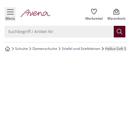
che springen
zur Startseite
vigation springen
Menü
Merkzettel
Warenkorb
inhalt springen
Suche öffnen
Suchbegriff / Artikel-Nr.
oter springen
Schuhe
Damenschuhe
Stiefel und Stiefeletten
Hallux-Soft Sti
zur Startseite
hnellanmeldung springen