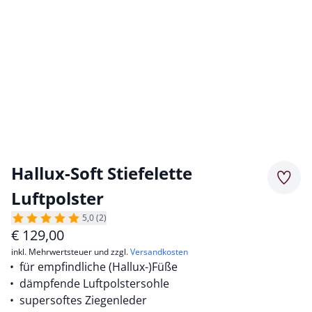
Hallux-Soft Stiefelette
Merkz
Luftpolster
5,0 (2)
€
129,00
inkl. Mehrwertsteuer und zzgl.
Versandkosten
für empfindliche (Hallux-)Füße
dämpfende Luftpolstersohle
supersoftes Ziegenleder