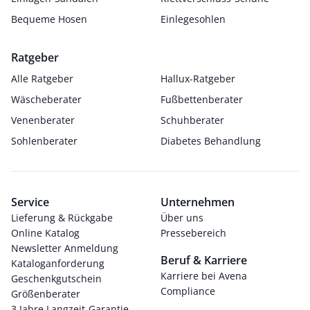
Bequeme Hosen
Einlegesohlen
Ratgeber
Alle Ratgeber
Hallux-Ratgeber
Wäscheberater
Fußbettenberater
Venenberater
Schuhberater
Sohlenberater
Diabetes Behandlung
Service
Unternehmen
Lieferung & Rückgabe
Über uns
Online Katalog
Pressebereich
Newsletter Anmeldung
Beruf & Karriere
Kataloganforderung
Karriere bei Avena
Geschenkgutschein
Compliance
Größenberater
3 Jahre Langzeit-Garantie