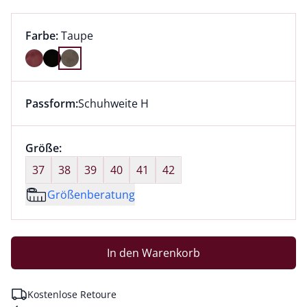
Farbauswahl:
aktuell ausgewählt:
Farbe:
Taupe
Farbe Taupe ausgewählt
Passform:
Schuhweite H
Dieser Artikel hat die Passform Schuhweite H. für Inf
Größenauswahl:
Größe:
nichts ausgewählt
37
38
39
40
41
42
Größenberatung
In den Warenkorb
Kostenlose Retoure