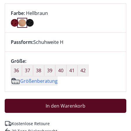
Farbauswahl:
aktuell ausgewählt:
Farbe:
Hellbraun
Farbe Hellbraun ausgewählt
Passform:
Schuhweite H
Dieser Artikel hat die Passform Schuhweite H. für Inf
Größenauswahl:
Größe:
nichts ausgewählt
36
37
38
39
40
41
42
Größenberatung
In den Warenkorb
Kostenlose Retoure