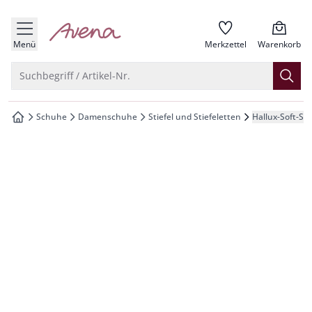
che springen
zur Startseite
vigation springen
Menü
Merkzettel
Warenkorb
inhalt springen
Suche öffnen
Suchbegriff / Artikel-Nr.
oter springen
Schuhe
Damenschuhe
Stiefel und Stiefeletten
Hallux-Soft-Sti
zur Startseite
hnellanmeldung springen