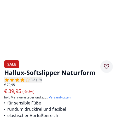
SALE
Merkz
Hallux-Softslipper Naturform
3,8 (19)
€ 79,95
€
39,95
(-50%)
inkl. Mehrwertsteuer und zzgl.
Versandkosten
für sensible Füße
rundum druckfrei und flexibel
elastischer Vorfußbereich