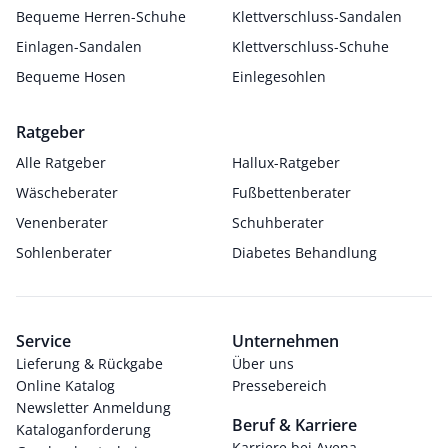
Bequeme Herren-Schuhe
Klettverschluss-Sandalen
Einlagen-Sandalen
Klettverschluss-Schuhe
Bequeme Hosen
Einlegesohlen
Ratgeber
Alle Ratgeber
Hallux-Ratgeber
Wäscheberater
Fußbettenberater
Venenberater
Schuhberater
Sohlenberater
Diabetes Behandlung
Service
Unternehmen
Lieferung & Rückgabe
Über uns
Online Katalog
Pressebereich
Newsletter Anmeldung
Beruf & Karriere
Kataloganforderung
Karriere bei Avena