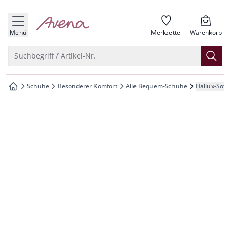
che springen
zur Startseite
vigation springen
Menü
Merkzettel
Warenkorb
inhalt springen
Suche öffnen
Suchbegriff / Artikel-Nr.
oter springen
Schuhe
Besonderer Komfort
Alle Bequem-Schuhe
Hallux-Soft
zur Startseite
hnellanmeldung springen