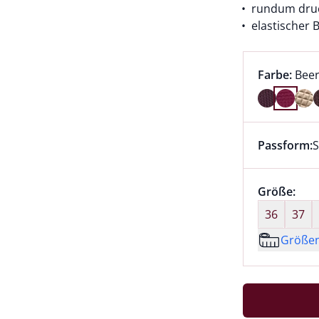
rundum druck
elastischer 
Farbauswah
aktu
Farbe:
Bee
Farbe Beer
Passform:
S
Dieser Arti
Größenaus
Größe:
nic
36
37
Größe