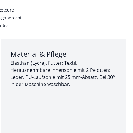
Retoure
kgaberecht
ntie
Abschnitt 3 von 3:
Material & Pflege
Elasthan (Lycra). Futter: Textil.
Herausnehmbare Innensohle mit 2 Pelotten:
Leder. PU-Laufsohle mit 25 mm-Absatz. Bei 30°
in der Maschine waschbar.