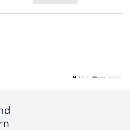
Loading...
AI
Bild mit Hilfe von KI erstellt
nd
rn