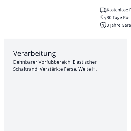
Kostenlose 
30 Tage Rüc
3 Jahre Gara
Abschnitt 2 von 3:
Verarbeitung
Dehnbarer Vorfußbereich. Elastischer
Schaftrand. Verstärkte Ferse. Weite H.