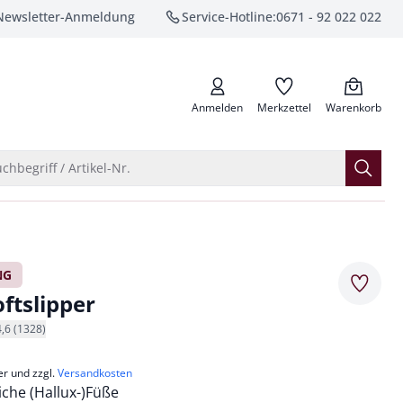
Newsletter-Anmeldung
Service-Hotline:
0671 - 92 022 022
anrufen
Anmelden
Merkzettel
Warenkorb
Suche öffnen
chbegriff / Artikel-Nr.
NG
Merkze
ftslipper
4,6 (1328)
er und zzgl.
Versandkosten
iche (Hallux-)Füße