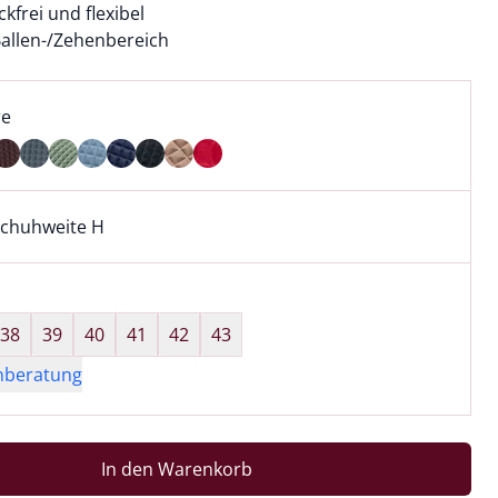
frei und flexibel
Ballen-/Zehenbereich
l:
ell ausgewählt:
re
e ausgewählt
chuhweite H
kel hat die Passform Schuhweite H. für Informationen zu P
wahl:
hts ausgewählt
38
39
40
41
42
43
nberatung
In den Warenkorb