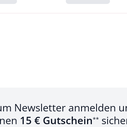
Loading...
um Newsletter anmelden u
inen
15 € Gutschein
siche
**