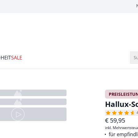
HEIT
SALE
Su
PREISLEISTU
Hallux-So
€
59,95
inkl. Mehrwertsteu
für empfindl