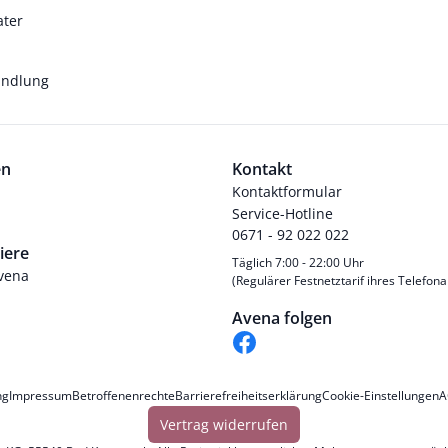
ater
andlung
en
Kontakt
Kontaktformular
Service-Hotline
0671 - 92 022 022
iere
Täglich 7:00 - 22:00 Uhr
Avena
(Regulärer Festnetztarif ihres Telefona
Avena folgen
ng
Impressum
Betroffenenrechte
Barrierefreiheitserklärung
Cookie-Einstellungen
A
Vertrag widerrufen