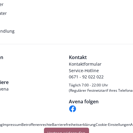
er
ater
andlung
en
Kontakt
Kontaktformular
Service-Hotline
0671 - 92 022 022
iere
Täglich 7:00 - 22:00 Uhr
Avena
(Regulärer Festnetztarif ihres Telefona
Avena folgen
ng
Impressum
Betroffenenrechte
Barrierefreiheitserklärung
Cookie-Einstellungen
A