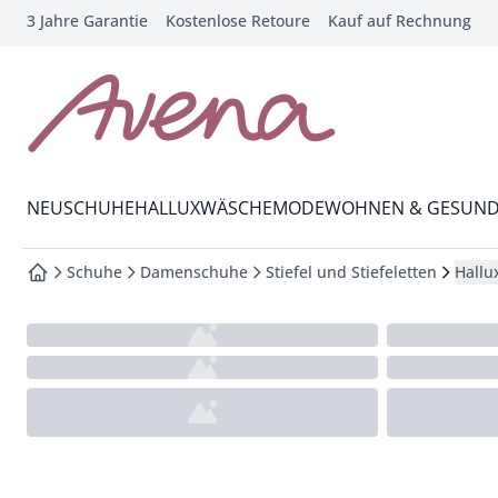
3 Jahre Garantie
Kostenlose Retoure
Kauf auf Rechnung
che springen
vigation springen
inhalt springen
zur Startseite
oter springen
Wechsel in das Menü mit Pfeil-Runter Taste
hnellanmeldung springen
NEU
SCHUHE
HALLUX
WÄSCHE
MODE
WOHNEN & GESUND
Schuhe
Damenschuhe
Stiefel und Stiefeletten
Hallu
zur Startseite