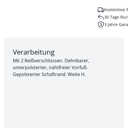
Kostenlose 
30 Tage Rüc
3 Jahre Gara
Abschnitt 2 von 3:
Verarbeitung
Mit 2 Reißverschlüssen. Dehnbarer,
unterpolsterter, nahtfreier Vorfuß.
Gepolsterter Schaftrand. Weite H.