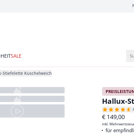
HEIT
SALE
Su
x-Stiefelette Kuschelweich
PREISLEISTU
Hallux-S
€
149,00
inkl. Mehrwertsteu
für empfindl