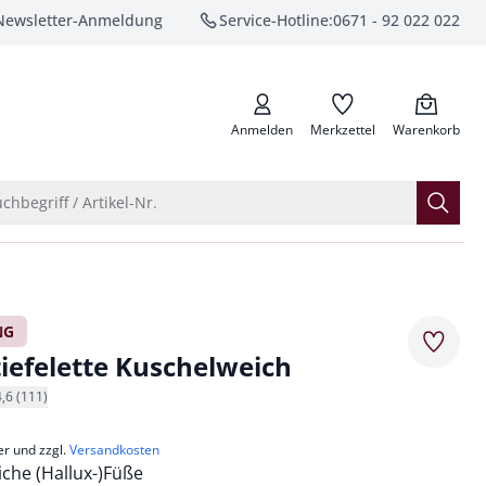
Newsletter-Anmeldung
Service-Hotline:
0671 - 92 022 022
anrufen
Anmelden
Merkzettel
Warenkorb
Suche öffnen
chbegriff / Artikel-Nr.
NG
Merkze
tiefelette Kuschelweich
4,6 (111)
er und zzgl.
Versandkosten
iche (Hallux-)Füße