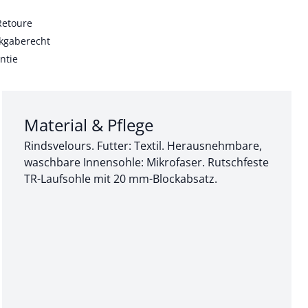
Retoure
kgaberecht
ntie
Abschnitt 3 von 3:
Material & Pflege
Rindsvelours. Futter: Textil. Herausnehmbare,
waschbare Innensohle: Mikrofaser. Rutschfeste
TR-Laufsohle mit 20 mm-Blockabsatz.