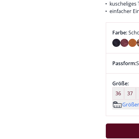
kuscheliges 
einfacher Ei
Farbauswah
aktu
Farbe:
Sch
Farbe Scho
Passform:
S
Dieser Arti
Größenaus
Größe:
nic
36
37
Größe