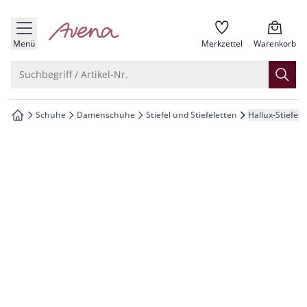
che springen
zur Startseite
vigation springen
Menü
Merkzettel
Warenkorb
inhalt springen
Suche öffnen
Suchbegriff / Artikel-Nr.
oter springen
Schuhe
Damenschuhe
Stiefel und Stiefeletten
Hallux-Stiefele
zur Startseite
hnellanmeldung springen