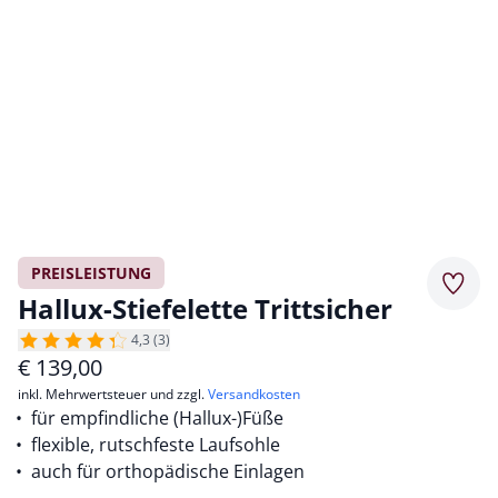
PREISLEISTUNG
Merkz
Hallux-Stiefelette Trittsicher
4,3 (3)
€
139,00
inkl. Mehrwertsteuer und zzgl.
Versandkosten
für empfindliche (Hallux-)Füße
flexible, rutschfeste Laufsohle
auch für orthopädische Einlagen