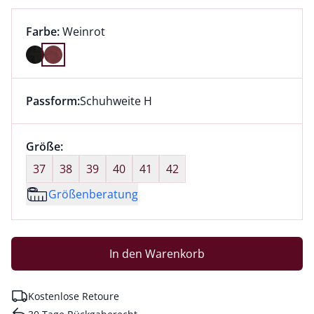
Farbauswahl:
aktuell ausgewählt:
Farbe:
Weinrot
Farbe Weinrot ausgewählt
Passform:
Schuhweite H
Dieser Artikel hat die Passform Schuhweite H. für Inf
Größenauswahl:
Größe:
nichts ausgewählt
37
38
39
40
41
42
Größenberatung
In den Warenkorb
Kostenlose Retoure