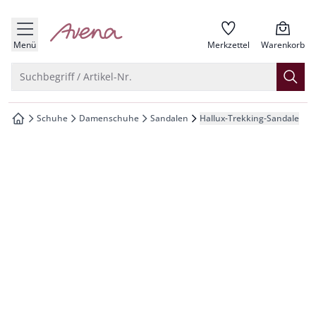
che springen
zur Startseite
vigation springen
Menü
Merkzettel
Warenkorb
inhalt springen
Suche öffnen
Suchbegriff / Artikel-Nr.
oter springen
Schuhe
Damenschuhe
Sandalen
Hallux-Trekking-Sandale
zur Startseite
hnellanmeldung springen