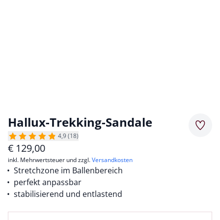
Hallux-Trekking-Sandale
Merkz
4,9 (18)
€
129,00
inkl. Mehrwertsteuer und zzgl.
Versandkosten
Stretchzone im Ballenbereich
perfekt anpassbar
stabilisierend und entlastend