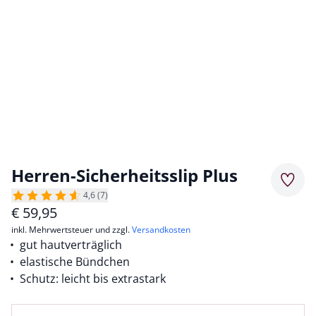
Herren-Sicherheitsslip Plus
Merkz
4,6 (7)
€
59,95
inkl. Mehrwertsteuer und zzgl.
Versandkosten
gut hautverträglich
elastische Bündchen
Schutz: leicht bis extrastark