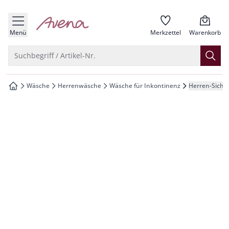
che springen
zur Startseite
vigation springen
Menü
Merkzettel
Warenkorb
inhalt springen
Suche öffnen
Suchbegriff / Artikel-Nr.
oter springen
Wäsche
Herrenwäsche
Wäsche für Inkontinenz
Herren-Sicher
zur Startseite
hnellanmeldung springen