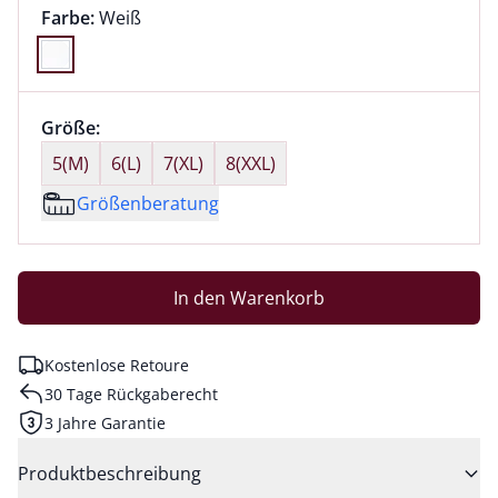
Farbauswahl:
aktuell ausgewählt:
Farbe:
Weiß
Farbe Weiß ausgewählt
Größenauswahl:
Größe:
nichts ausgewählt
5(M)
6(L)
7(XL)
8(XXL)
Größenberatung
In den Warenkorb
Kostenlose Retoure
30 Tage Rückgaberecht
3 Jahre Garantie
Produktbeschreibung