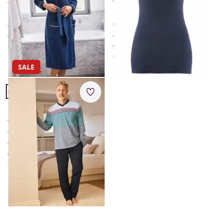
reine, supergekämmte
bewegungsfreundlich
Baumwolle
elastisch
hautsympathisch weich
zeitloses Dessin
glatt und pflegeleicht
ab € 79,95
€ 44,95
ab € 19,95
(-44%)
€ 9,95
(-50%)
SALE
Artikel 3 von 3.
Merkzettel
Schlafanzug Klimasoft
atmungsaktiv
formbeständig
pflegeleicht
ab € 59,95
€ 39,95
(-33%)
Seite 1 geladen. Zeige Produkte 1 bis 3 von 3.