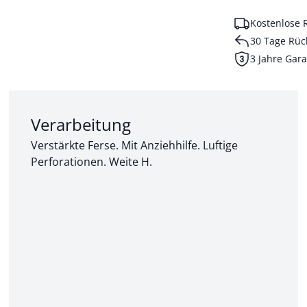
Kostenlose 
30 Tage Rüc
3 Jahre Gara
Abschnitt 2 von 3:
Verarbeitung
Verstärkte Ferse. Mit Anziehhilfe. Luftige
Perforationen. Weite H.