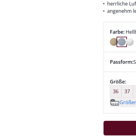
herrliche Luf
angenehm le
Farbauswah
aktu
Farbe:
Hell
Farbe Hell
Passform:
S
Dieser Arti
Größenaus
Größe:
nic
36
37
Größe