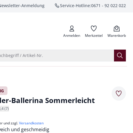
Newsletter-Anmeldung
Service-Hotline:
0671 - 92 022 022
anrufen
Anmelden
Merkzettel
Warenkorb
Suche öffnen
chbegriff / Artikel-Nr.
NG
Merkze
der-Ballerina Sommerleicht
3,4 (7)
er und zzgl.
Versandkosten
eich und geschmeidig