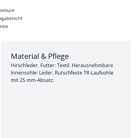
Retoure
kgaberecht
ntie
Abschnitt 3 von 3:
Material & Pflege
Hirschleder. Futter: Textil. Herausnehmbare
Innensohle: Leder. Rutschfeste TR-Laufsohle
mit 25 mm-Absatz.