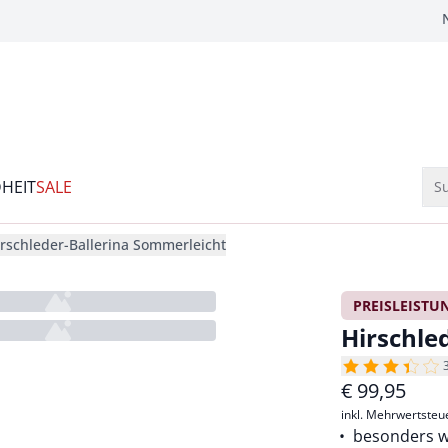
HEIT
SALE
Su
irschleder-Ballerina Sommerleicht
PREISLEISTU
Hirschle
€
99,95
inkl. Mehrwertsteu
besonders w