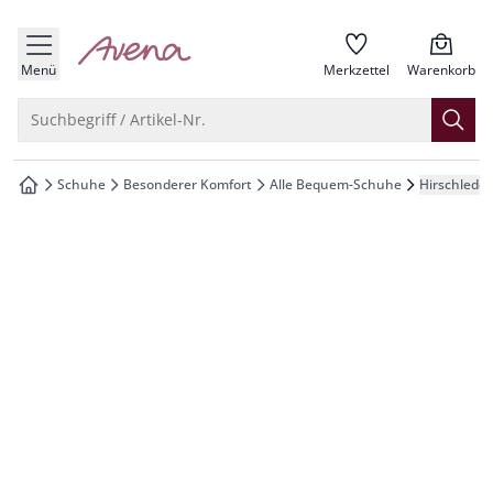
che springen
zur Startseite
vigation springen
Menü
Merkzettel
Warenkorb
inhalt springen
Suche öffnen
Suchbegriff / Artikel-Nr.
oter springen
Schuhe
Besonderer Komfort
Alle Bequem-Schuhe
Hirschleder
zur Startseite
hnellanmeldung springen