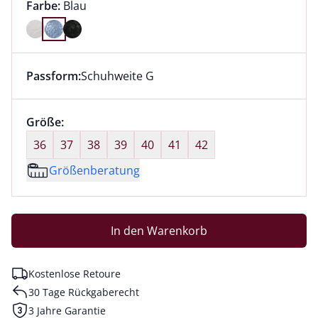
Farbauswahl:
aktuell ausgewählt:
Farbe:
Blau
Farbe Blau ausgewählt
Passform:
Schuhweite G
Dieser Artikel hat die Passform Schuhweite G. für Inf
Größenauswahl:
Größe:
nichts ausgewählt
36
37
38
39
40
41
42
Größenberatung
In den Warenkorb
Kostenlose Retoure
30 Tage Rückgaberecht
3 Jahre Garantie