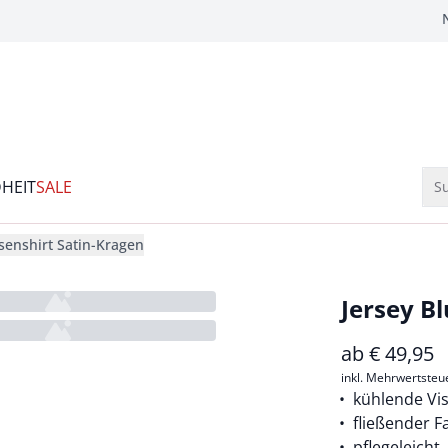
HEIT
SALE
Su
usenshirt Satin-Kragen
Jersey B
ab
€
49,95
inkl. Mehrwertsteu
kühlende Vi
fließender Fa
pflegeleicht