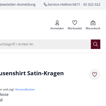
Newsletter-Anmeldung
Service-Hotline:
0671 - 92 022 022
anrufen
Anmelden
Merkzettel
Warenkorb
Suche öffnen
chbegriff / Artikel-Nr.
lusenshirt Satin-Kragen
Merkze
er und zzgl.
Versandkosten
skose
ll