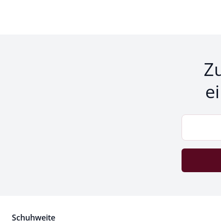
Z
e
Schuhweite