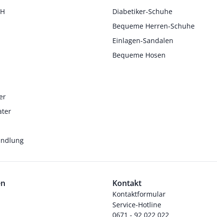
 H
Diabetiker-Schuhe
Bequeme Herren-Schuhe
Einlagen-Sandalen
Bequeme Hosen
er
ater
andlung
en
Kontakt
Kontaktformular
Service-Hotline
0671 - 92 022 022