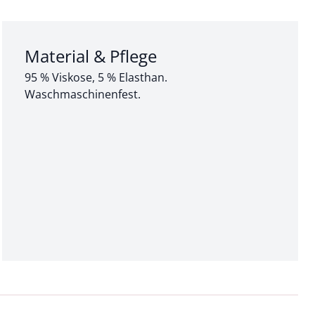
Abschnitt 3 von 3:
Material & Pflege
95 % Viskose, 5 % Elasthan.
Waschmaschinenfest.