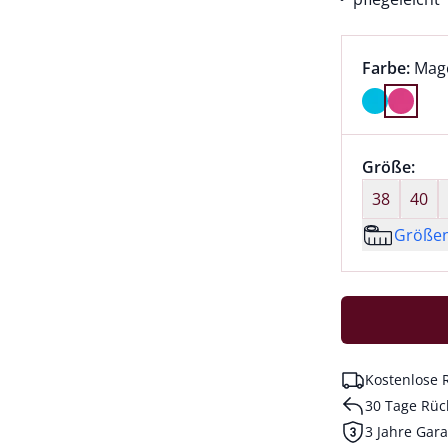
Farbauswah
aktu
Farbe:
Mag
Farbe Mage
Größenaus
Größe:
nic
38
40
Größe
Kostenlose 
30 Tage Rüc
3 Jahre Gara