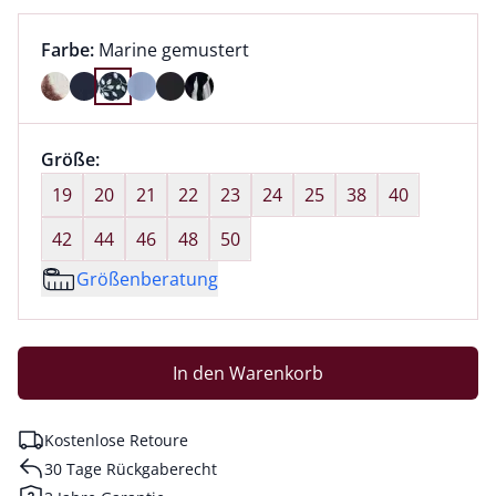
Farbauswahl:
aktuell ausgewählt:
Farbe:
Marine gemustert
Farbe Marine gemustert ausgewählt
Größenauswahl:
Größe:
nichts ausgewählt
19
20
21
22
23
24
25
38
40
42
44
46
48
50
Größenberatung
In den Warenkorb
Kostenlose Retoure
30 Tage Rückgaberecht