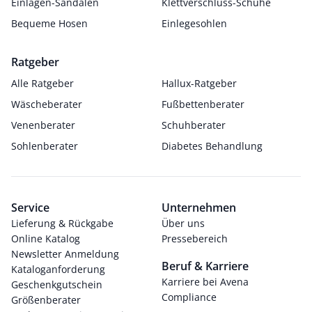
Einlagen-Sandalen
Klettverschluss-Schuhe
Bequeme Hosen
Einlegesohlen
Ratgeber
Alle Ratgeber
Hallux-Ratgeber
Wäscheberater
Fußbettenberater
Venenberater
Schuhberater
Sohlenberater
Diabetes Behandlung
Service
Unternehmen
Lieferung & Rückgabe
Über uns
Online Katalog
Pressebereich
Newsletter Anmeldung
Beruf & Karriere
Kataloganforderung
Karriere bei Avena
Geschenkgutschein
Compliance
Größenberater