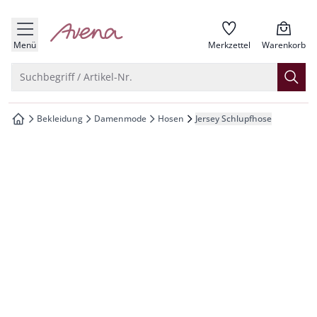
che springen
zur Startseite
vigation springen
Menü
Merkzettel
Warenkorb
inhalt springen
Suche öffnen
Suchbegriff / Artikel-Nr.
oter springen
Bekleidung
Damenmode
Hosen
Jersey Schlupfhose
zur Startseite
hnellanmeldung springen