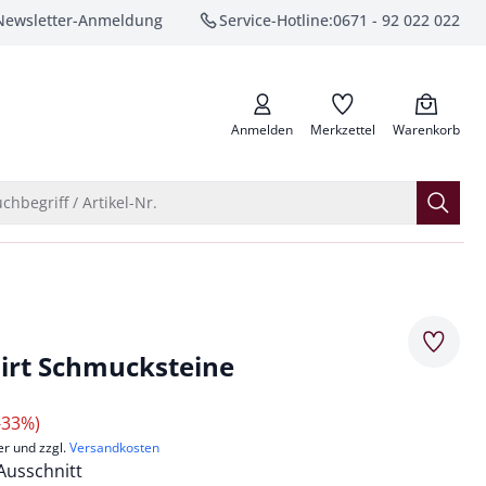
Newsletter-Anmeldung
Service-Hotline:
0671 - 92 022 022
anrufen
Anmelden
Merkzettel
Warenkorb
Suche öffnen
chbegriff / Artikel-Nr.
Merkze
hirt Schmucksteine
-33%)
er und zzgl.
Versandkosten
Ausschnitt