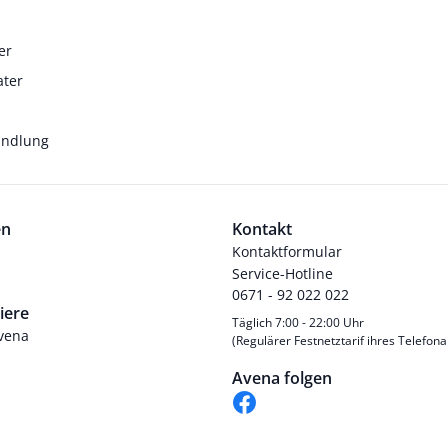
er
ater
andlung
en
Kontakt
Kontaktformular
Service-Hotline
0671 - 92 022 022
iere
Täglich 7:00 - 22:00 Uhr
Avena
(Regulärer Festnetztarif ihres Telefona
Avena folgen