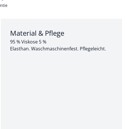
ntie
Abschnitt 3 von 3:
Material & Pflege
95 % Viskose 5 %
Elasthan. Waschmaschinenfest. Pflegeleicht.