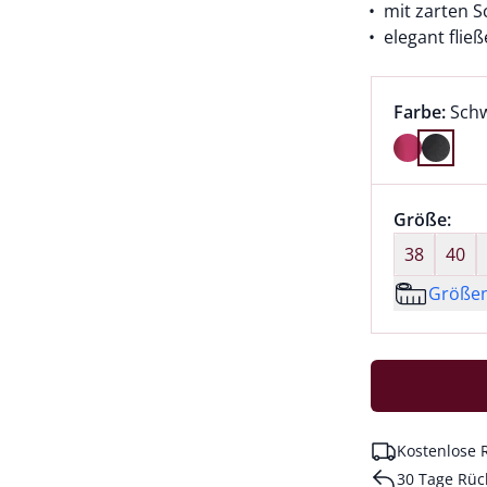
mit zarten 
elegant flie
Farbauswah
aktu
Farbe:
Sch
Farbe Schw
Größenaus
Größe:
nic
38
40
Größe
Kostenlose 
30 Tage Rüc