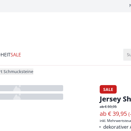
HEIT
SALE
Su
irt Schmucksteine
SALE
Jersey S
ab € 59,95
ab
€
39,95
(
inkl. Mehrwertsteu
dekorativer 