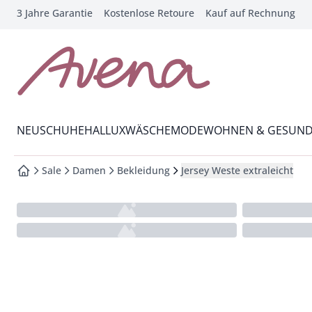
3 Jahre Garantie
Kostenlose Retoure
Kauf auf Rechnung
che springen
vigation springen
inhalt springen
zur Startseite
oter springen
Wechsel in das Menü mit Pfeil-Runter Taste
hnellanmeldung springen
NEU
SCHUHE
HALLUX
WÄSCHE
MODE
WOHNEN & GESUND
Sale
Damen
Bekleidung
Jersey Weste extraleicht
zur Startseite