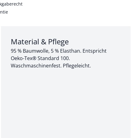
kgaberecht
ntie
Abschnitt 3 von 3:
Material & Pflege
95 % Baumwolle, 5 % Elasthan. Entspricht
Oeko-Tex® Standard 100.
Waschmaschinenfest. Pflegeleicht.