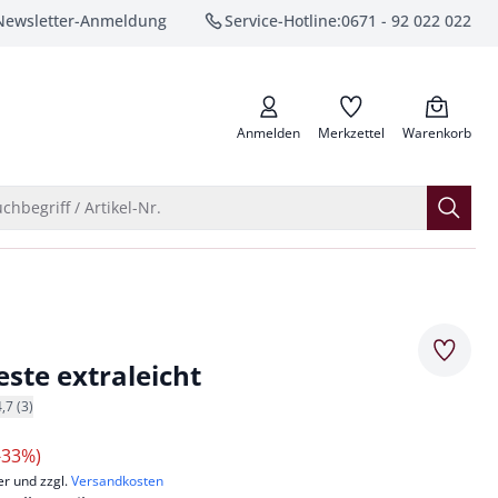
Newsletter-Anmeldung
Service-Hotline:
0671 - 92 022 022
anrufen
Anmelden
Merkzettel
Warenkorb
Suche öffnen
chbegriff / Artikel-Nr.
Merkze
este extraleicht
4,7 (3)
-33%)
er und zzgl.
Versandkosten