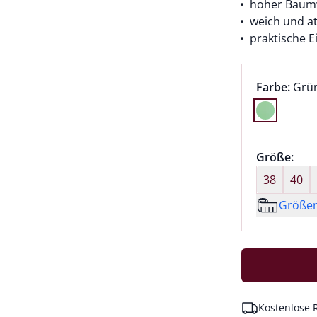
hoher Baumw
weich und a
praktische E
Farbauswah
aktu
Farbe:
Grü
Farbe Grün
Größenaus
Größe:
nic
38
40
Größe
Kostenlose 