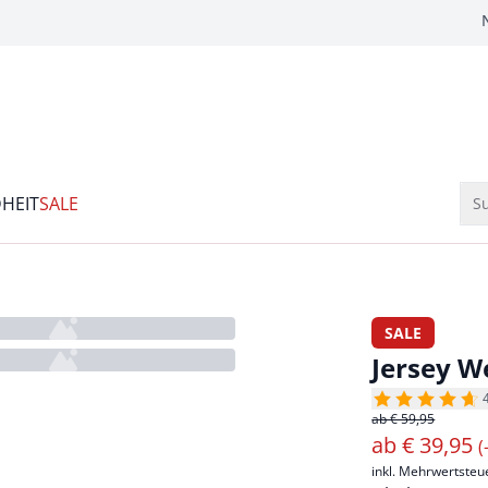
HEIT
SALE
Su
SALE
Jersey W
ab € 59,95
ab
€
39,95
(
inkl. Mehrwertsteu