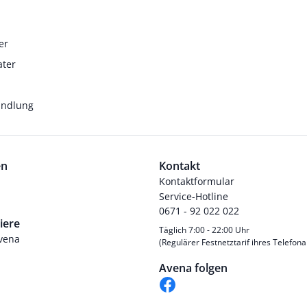
er
ater
andlung
en
Kontakt
Kontaktformular
Service-Hotline
0671 - 92 022 022
iere
Täglich 7:00 - 22:00 Uhr
Avena
(Regulärer Festnetztarif ihres Telefona
Avena folgen