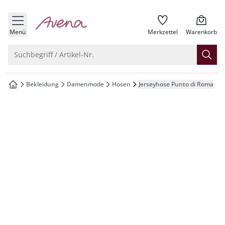
che springen
zur Startseite
vigation springen
Menü
Merkzettel
Warenkorb
inhalt springen
Suche öffnen
Suchbegriff / Artikel-Nr.
oter springen
Bekleidung
Damenmode
Hosen
Jerseyhose Punto di Roma
zur Startseite
hnellanmeldung springen