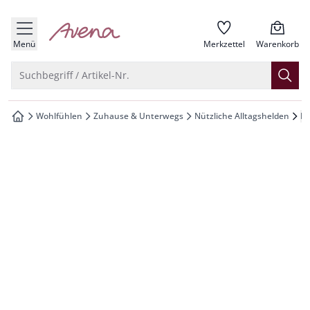
che springen
zur Startseite
vigation springen
Menü
Merkzettel
Warenkorb
inhalt springen
Suche öffnen
Suchbegriff / Artikel-Nr.
oter springen
Wohlfühlen
Zuhause & Unterwegs
Nützliche Alltagshelden
Ka
zur Startseite
hnellanmeldung springen