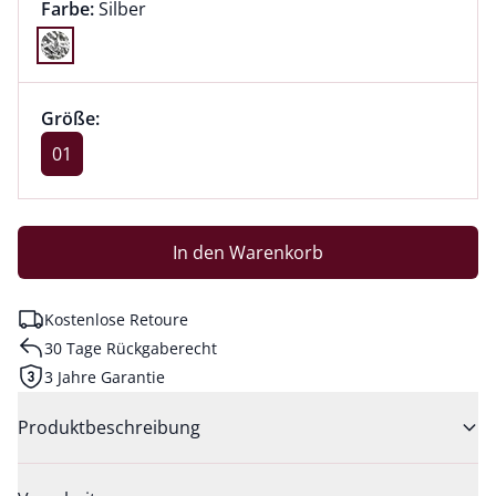
Farbauswahl:
aktuell ausgewählt:
Farbe:
Silber
Farbe Silber ausgewählt
Größenauswahl:
Größe 01 ausgewählt
Größe:
aktuell ausgewählt: 01
01
In den Warenkorb
Kostenlose Retoure
30 Tage Rückgaberecht
3 Jahre Garantie
Produktbeschreibung