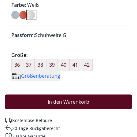
Farbauswahl:
aktuell ausgewählt:
Farbe:
Weiß
Farbe Weiß ausgewählt
Passform:
Schuhweite G
Dieser Artikel hat die Passform Schuhweite G. für Inf
Größenauswahl:
Größe:
nichts ausgewählt
36
37
38
39
40
41
42
Größenberatung
In den Warenkorb
Kostenlose Retoure
30 Tage Rückgaberecht
3 Jahre Garantie