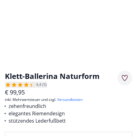
Klett-Ballerina Naturform
Merkz
4,4 (5)
€
99,95
inkl. Mehrwertsteuer und zzgl.
Versandkosten
zehenfreundlich
elegantes Riemendesign
stützendes Lederfußbett