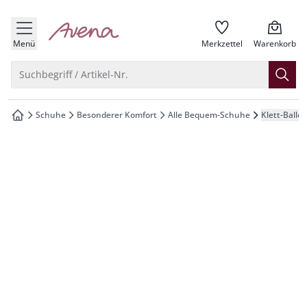
che springen
zur Startseite
vigation springen
Menü
Merkzettel
Warenkorb
inhalt springen
Suche öffnen
Suchbegriff / Artikel-Nr.
oter springen
Schuhe
Besonderer Komfort
Alle Bequem-Schuhe
Klett-Balle
zur Startseite
hnellanmeldung springen