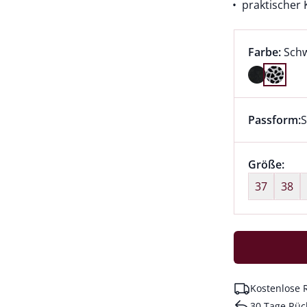
praktischer 
Farbauswah
aktu
Farbe:
Sch
Farbe Schw
Passform:
S
Dieser Arti
Größenaus
Größe:
nic
37
38
Kostenlose 
30 Tage Rüc