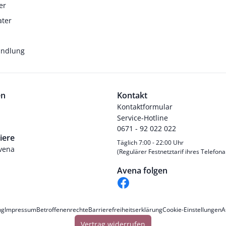
er
ater
andlung
en
Kontakt
Kontaktformular
Service-Hotline
0671 - 92 022 022
iere
Täglich 7:00 - 22:00 Uhr
Avena
(Regulärer Festnetztarif ihres Telefona
Avena folgen
ng
Impressum
Betroffenenrechte
Barrierefreiheitserklärung
Cookie-Einstellungen
A
Vertrag widerrufen