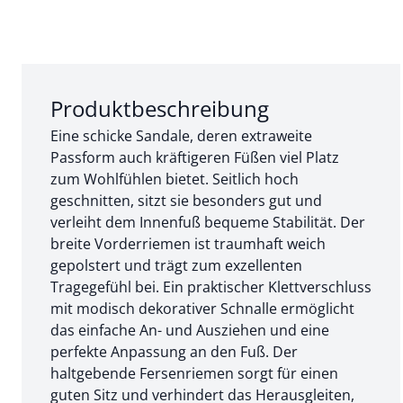
Abschnitt 1 von 3:
Produktbeschreibung
Eine schicke Sandale, deren extraweite
Passform auch kräftigeren Füßen viel Platz
zum Wohlfühlen bietet. Seitlich hoch
geschnitten, sitzt sie besonders gut und
verleiht dem Innenfuß bequeme Stabilität. Der
breite Vorderriemen ist traumhaft weich
gepolstert und trägt zum exzellenten
Tragegefühl bei. Ein praktischer Klettverschluss
mit modisch dekorativer Schnalle ermöglicht
das einfache An- und Ausziehen und eine
perfekte Anpassung an den Fuß. Der
haltgebende Fersenriemen sorgt für einen
guten Sitz und verhindert das Herausgleiten,