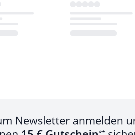
Loading...
um Newsletter anmelden u
inen
15 € Gutschein
siche
**