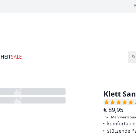
HEIT
SALE
Su
Klett Sa
€
89,95
inkl. Mehrwertsteu
komfortable
stützende P