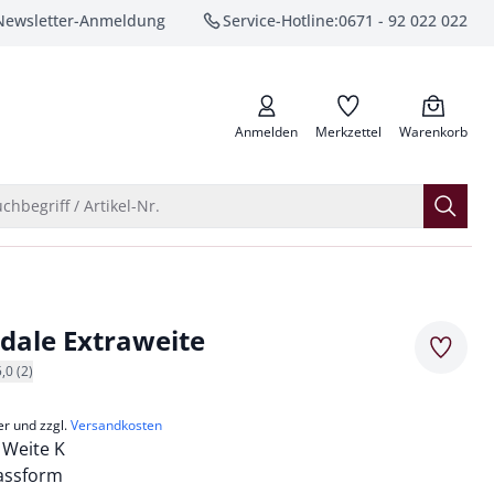
Newsletter-Anmeldung
Service-Hotline:
0671 - 92 022 022
anrufen
Anmelden
Merkzettel
Warenkorb
Suche öffnen
chbegriff / Artikel-Nr.
ndale Extraweite
Merkze
5,0 (2)
er und zzgl.
Versandkosten
 Weite K
assform