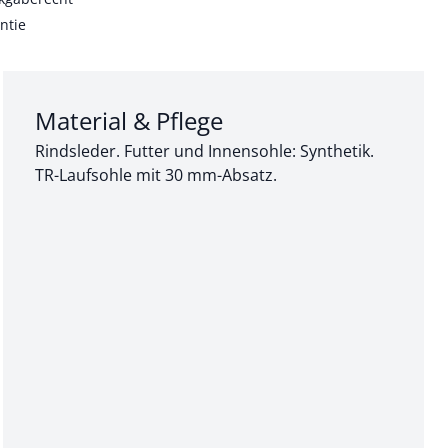
ntie
Abschnitt 3 von 3:
Material & Pflege
Rindsleder. Futter und Innensohle: Synthetik.
TR-Laufsohle mit 30 mm-Absatz.