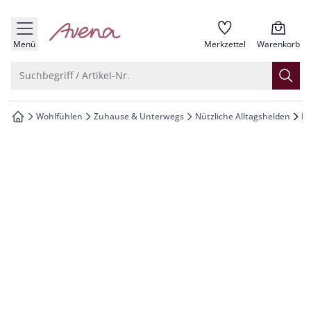
che springen
zur Startseite
vigation springen
Menü
Merkzettel
Warenkorb
inhalt springen
Suche öffnen
Suchbegriff / Artikel-Nr.
oter springen
Wohlfühlen
Zuhause & Unterwegs
Nützliche Alltagshelden
Ko
zur Startseite
hnellanmeldung springen