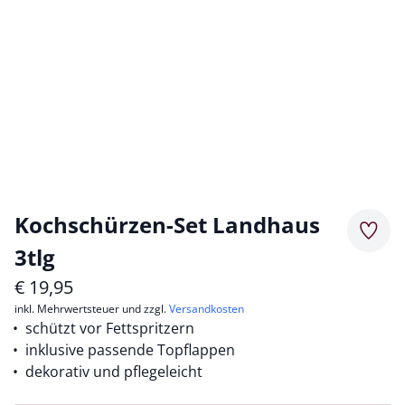
Kochschürzen-Set Landhaus
Merkz
3tlg
€
19,95
inkl. Mehrwertsteuer und zzgl.
Versandkosten
schützt vor Fettspritzern
inklusive passende Topflappen
dekorativ und pflegeleicht