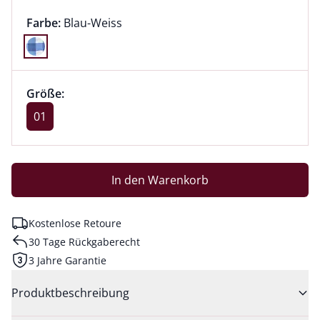
Farbauswahl:
aktuell ausgewählt:
Farbe:
Blau-Weiss
Farbe Blau-Weiss ausgewählt
Größenauswahl:
Größe 01 ausgewählt
Größe:
aktuell ausgewählt: 01
01
In den Warenkorb
Kostenlose Retoure
30 Tage Rückgaberecht
3 Jahre Garantie
Produktbeschreibung