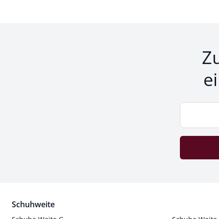
Z
e
Schuhweite