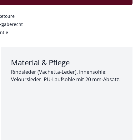
Retoure
kgaberecht
ntie
Abschnitt 3 von 3:
Material & Pflege
Rindsleder (Vachetta-Leder). Innensohle:
Veloursleder. PU-Laufsohle mit 20 mm-Absatz.