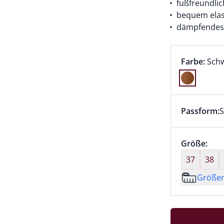
fußfreundli
bequem elas
dämpfendes 
Farbauswah
aktu
Farbe:
Sch
Farbe Schw
Passform:
S
Dieser Arti
Größenaus
Größe:
nic
37
38
Größe