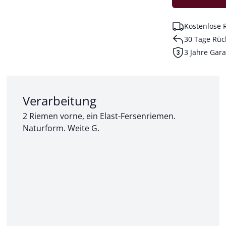
Kostenlose 
30 Tage Rüc
3 Jahre Gara
Abschnitt 2 von 3:
Verarbeitung
2 Riemen vorne, ein Elast-Fersenriemen.
Naturform. Weite G.