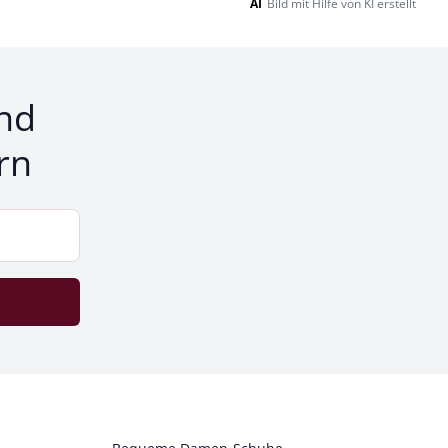
AI
Bild mit Hilfe von KI erstellt
nd
rn