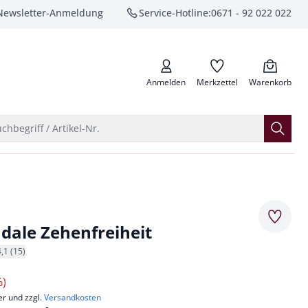
Newsletter-Anmeldung
Service-Hotline:
0671 - 92 022 022
anrufen
Anmelden
Merkzettel
Warenkorb
Suche öffnen
chbegriff / Artikel-Nr.
Merkze
dale Zehenfreiheit
4,1 (15)
%)
er und zzgl.
Versandkosten