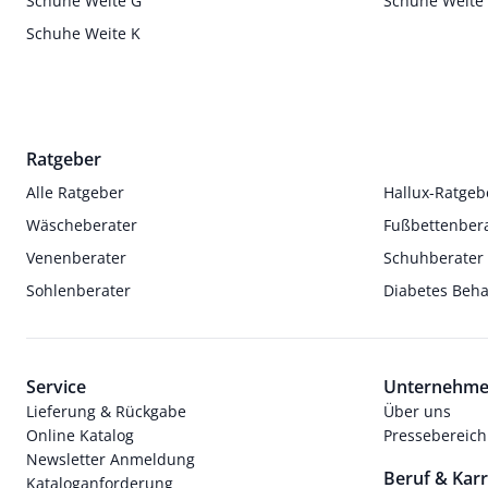
Schuhe Weite G
Schuhe Weite
Schuhe Weite K
Ratgeber
Alle Ratgeber
Hallux-Ratgeb
Wäscheberater
Fußbettenber
Venenberater
Schuhberater
Sohlenberater
Diabetes Beh
Service
Unternehm
Lieferung & Rückgabe
Über uns
Online Katalog
Pressebereich
Newsletter Anmeldung
Beruf & Karr
Kataloganforderung