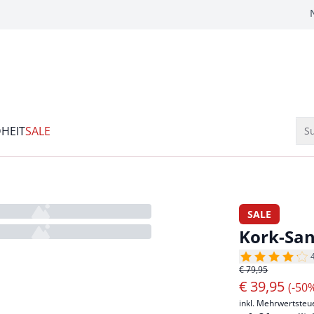
HEIT
SALE
Su
SALE
Kork-San
€ 79,95
€
39,95
(-50
inkl. Mehrwertsteu