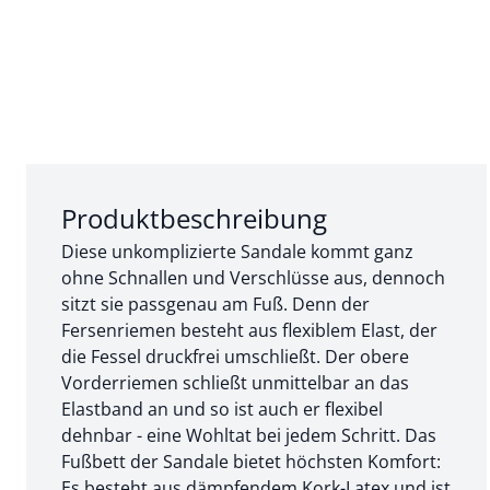
Abschnitt 1 von 3:
Produktbeschreibung
Diese unkomplizierte Sandale kommt ganz
ohne Schnallen und Verschlüsse aus, dennoch
sitzt sie passgenau am Fuß. Denn der
Fersenriemen besteht aus flexiblem Elast, der
die Fessel druckfrei umschließt. Der obere
Vorderriemen schließt unmittelbar an das
Elastband an und so ist auch er flexibel
dehnbar - eine Wohltat bei jedem Schritt. Das
Fußbett der Sandale bietet höchsten Komfort:
Es besteht aus dämpfendem Kork-Latex und ist