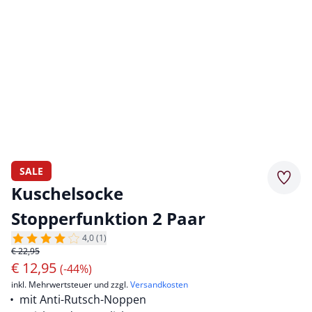
SALE
Merkz
Kuschelsocke
Stopperfunktion 2 Paar
4,0 (1)
€ 22,95
€
12,95
(-44%)
inkl. Mehrwertsteuer und zzgl.
Versandkosten
mit Anti-Rutsch-Noppen