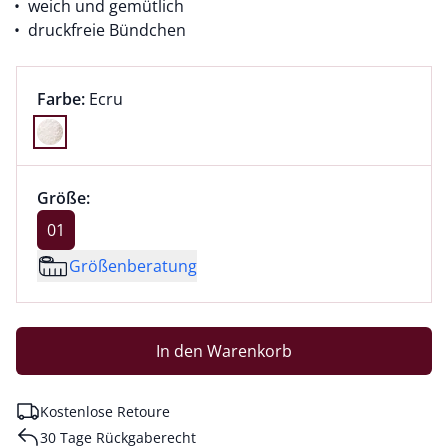
weich und gemütlich
druckfreie Bündchen
Farbauswahl:
aktuell ausgewählt:
Farbe:
Ecru
Farbe Ecru ausgewählt
Größenauswahl:
Größe 01 ausgewählt
Größe:
aktuell ausgewählt: 01
01
Größenberatung
In den Warenkorb
Kostenlose Retoure
30 Tage Rückgaberecht