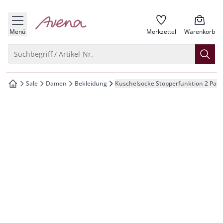
che springen
zur Startseite
vigation springen
Menü
Merkzettel
Warenkorb
inhalt springen
Suche öffnen
Suchbegriff / Artikel-Nr.
oter springen
Sale
Damen
Bekleidung
Kuschelsocke Stopperfunktion 2 Paar
zur Startseite
hnellanmeldung springen