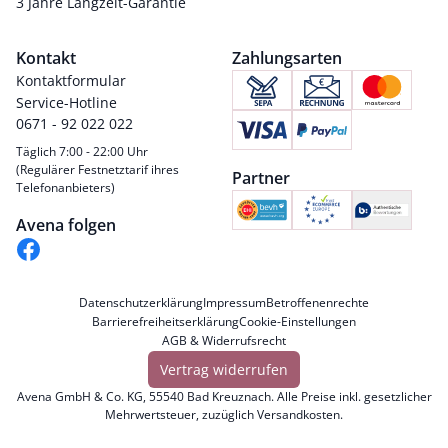
3 Jahre Langzeit-Garantie
Kontakt
Zahlungsarten
Kontaktformular
Service-Hotline
0671 - 92 022 022
Täglich 7:00 - 22:00 Uhr
(Regulärer Festnetztarif ihres
Partner
Telefonanbieters)
Avena folgen
Datenschutzerklärung
Impressum
Betroffenenrechte
Barrierefreiheitserklärung
Cookie-Einstellungen
AGB & Widerrufsrecht
Vertrag widerrufen
Avena GmbH & Co. KG, 55540 Bad Kreuznach. Alle Preise inkl. gesetzlicher
Mehrwertsteuer, zuzüglich
Versandkosten
.