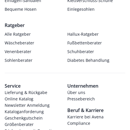
Einlagen-Sandalen
Klettverschluss-Schuhe
Bequeme Hosen
Einlegesohlen
Ratgeber
Alle Ratgeber
Hallux-Ratgeber
Wäscheberater
Fußbettenberater
Venenberater
Schuhberater
Sohlenberater
Diabetes Behandlung
Service
Unternehmen
Lieferung & Rückgabe
Über uns
Online Katalog
Pressebereich
Newsletter Anmeldung
Beruf & Karriere
Kataloganforderung
Karriere bei Avena
Geschenkgutschein
Compliance
Größenberater