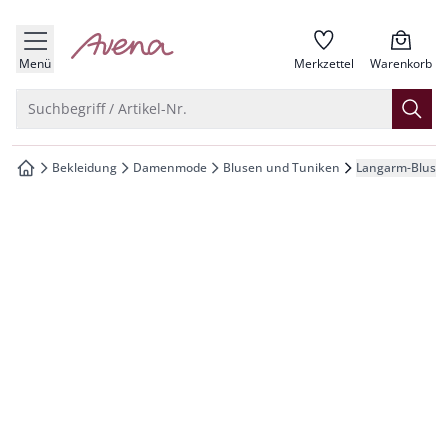
che springen
zur Startseite
vigation springen
Menü
Merkzettel
Warenkorb
inhalt springen
Suche öffnen
Suchbegriff / Artikel-Nr.
oter springen
Bekleidung
Damenmode
Blusen und Tuniken
Langarm-Bluse P
zur Startseite
hnellanmeldung springen