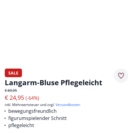
SALE
Merkz
Langarm-Bluse Pflegeleicht
€ 69,95
€
24,95
(-64%)
inkl. Mehrwertsteuer und zzgl.
Versandkosten
bewegungsfreundlich
figurumspielender Schnitt
pflegeleicht