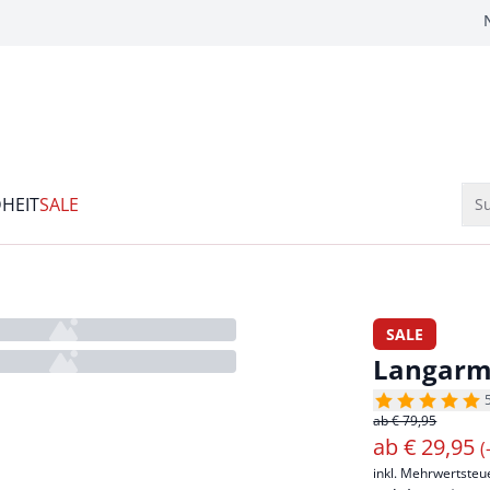
HEIT
SALE
Su
SALE
Langarm
ab € 79,95
ab
€
29,95
(
inkl. Mehrwertsteu