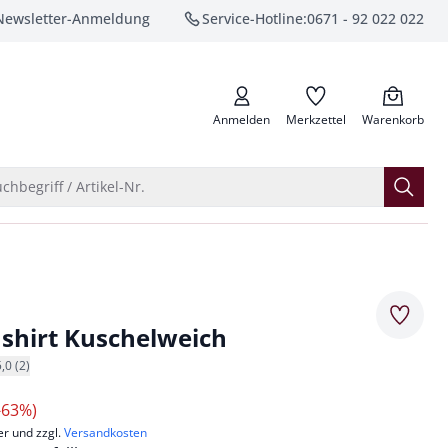
Newsletter-Anmeldung
Service-Hotline:
0671 - 92 022 022
anrufen
Anmelden
Merkzettel
Warenkorb
Suche öffnen
chbegriff / Artikel-Nr.
Merkze
shirt Kuschelweich
5,0 (2)
-63%)
er und zzgl.
Versandkosten