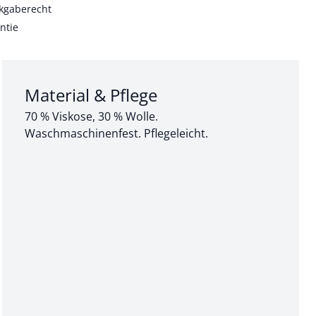
kgaberecht
ntie
Abschnitt 3 von 3:
Material & Pflege
70 % Viskose, 30 % Wolle.
Waschmaschinenfest. Pflegeleicht.