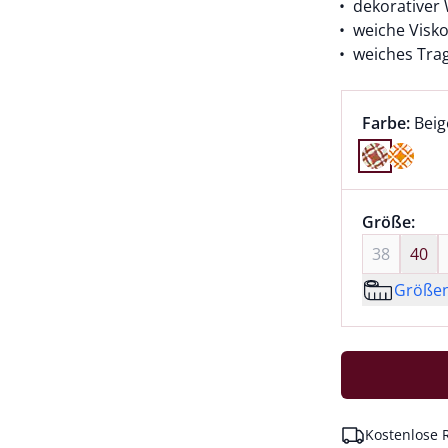
dekorativer
weiche Visk
weiches Tra
Farbauswah
aktu
Farbe:
Beig
Farbe Beig
Größenaus
Größe:
nic
38
40
Größe
Kostenlose 