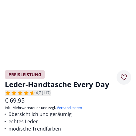
PREISLEISTUNG
Merkz
Leder-Handtasche Every Day
4,7 (117)
€
69,95
inkl. Mehrwertsteuer und zzgl.
Versandkosten
übersichtlich und geräumig
echtes Leder
modische Trendfarben