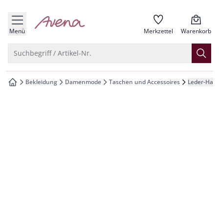
che springen
zur Startseite
vigation springen
Menü
Merkzettel
Warenkorb
inhalt springen
Suche öffnen
Suchbegriff / Artikel-Nr.
oter springen
Bekleidung
Damenmode
Taschen und Accessoires
Leder-Hand
zur Startseite
hnellanmeldung springen