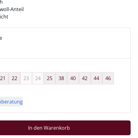
ch
oll-Anteil
icht
l:
ell ausgewählt:
e
e ausgewählt
wahl:
hts ausgewählt
21
22
23
24
25
38
40
42
44
46
nberatung
In den Warenkorb