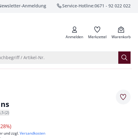
Newsletter-Anmeldung
Service-Hotline:
0671 - 92 022 022
anrufen
Anmelden
Merkzettel
Warenkorb
Suche öffnen
chbegriff / Artikel-Nr.
Merkze
ans
4,5 (2)
-28%)
er und zzgl.
Versandkosten