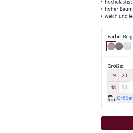
hochelastis
hoher Baumw
weich und le
Farbauswah
aktu
Farbe:
Beig
Farbe Beig
Größenaus
Größe:
nic
19
20
48
50
Größe