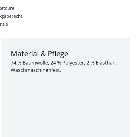
Retoure
kgaberecht
ntie
Abschnitt 3 von 3:
Material & Pflege
74 % Baumwolle, 24 % Polyester, 2 % Elasthan.
Waschmaschinenfest.