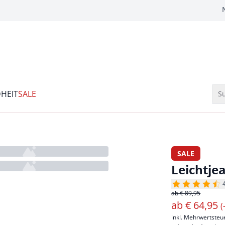
HEIT
SALE
Su
SALE
Leichtje
ab € 89,95
ab
€
64,95
(
inkl. Mehrwertsteu