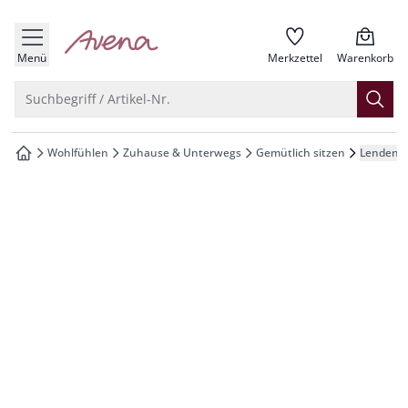
che springen
zur Startseite
vigation springen
Menü
Merkzettel
Warenkorb
inhalt springen
Suche öffnen
Suchbegriff / Artikel-Nr.
oter springen
Wohlfühlen
Zuhause & Unterwegs
Gemütlich sitzen
Lenden-
zur Startseite
hnellanmeldung springen