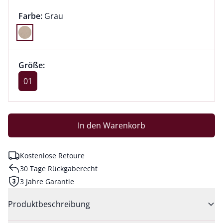
Farbauswahl:
aktuell ausgewählt:
Farbe:
Grau
Farbe Grau ausgewählt
Größenauswahl:
Größe 01 ausgewählt
Größe:
aktuell ausgewählt: 01
01
In den Warenkorb
Kostenlose Retoure
30 Tage Rückgaberecht
3 Jahre Garantie
Produktbeschreibung