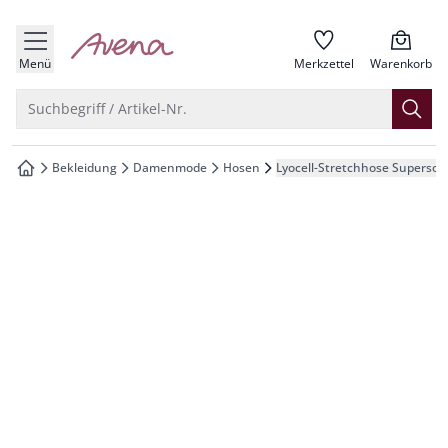
che springen
zur Startseite
vigation springen
Menü
Merkzettel
Warenkorb
inhalt springen
Suche öffnen
Suchbegriff / Artikel-Nr.
oter springen
Bekleidung
Damenmode
Hosen
Lyocell-Stretchhose Supersoft
zur Startseite
hnellanmeldung springen