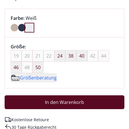
Farbauswahl:
aktuell ausgewählt:
Farbe:
Weiß
Farbe Weiß ausgewählt
Größenauswahl:
Größe:
nichts ausgewählt
19
20
21
22
24
38
40
42
44
46
48
50
Größenberatung
In den Warenkorb
Kostenlose Retoure
30 Tage Rückgaberecht