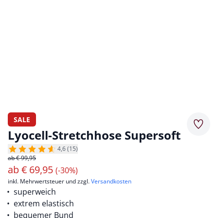
SALE
Merkz
Lyocell-Stretchhose Supersoft
4,6 (15)
ab € 99,95
ab
€
69,95
(-30%)
inkl. Mehrwertsteuer und zzgl.
Versandkosten
superweich
extrem elastisch
bequemer Bund