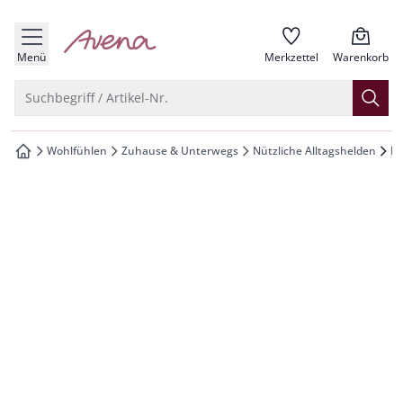
che springen
zur Startseite
vigation springen
Menü
Merkzettel
Warenkorb
inhalt springen
Suche öffnen
Suchbegriff / Artikel-Nr.
oter springen
Wohlfühlen
Zuhause & Unterwegs
Nützliche Alltagshelden
Ma
zur Startseite
hnellanmeldung springen