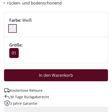
rücken- und bodenschonend
Farbauswahl:
aktuell ausgewählt:
Farbe:
Weiß
Farbe Weiß ausgewählt
Größenauswahl:
Größe 01 ausgewählt
Größe:
aktuell ausgewählt: 01
01
In den Warenkorb
Kostenlose Retoure
30 Tage Rückgaberecht
3 Jahre Garantie