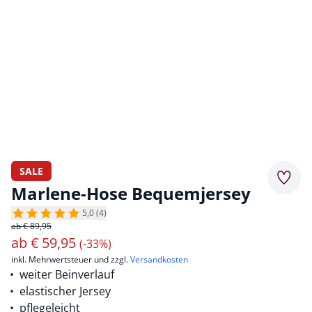
SALE
Merkz
Marlene-Hose Bequemjersey
5,0 (4)
ab € 89,95
ab
€
59,95
(-33%)
inkl. Mehrwertsteuer und zzgl.
Versandkosten
weiter Beinverlauf
elastischer Jersey
pflegeleicht