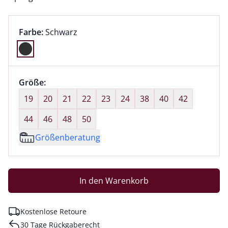
Farbauswahl:
aktuell ausgewählt:
Farbe:
Schwarz
Farbe Schwarz ausgewählt
Größenauswahl:
Größe:
nichts ausgewählt
19
20
21
22
23
24
38
40
42
44
46
48
50
Größenberatung
In den Warenkorb
Kostenlose Retoure
30 Tage Rückgaberecht