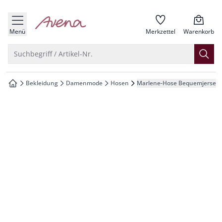
che springen
zur Startseite
vigation springen
Menü
Merkzettel
Warenkorb
inhalt springen
Suche öffnen
Suchbegriff / Artikel-Nr.
oter springen
Bekleidung
Damenmode
Hosen
Marlene-Hose Bequemjersey
zur Startseite
hnellanmeldung springen