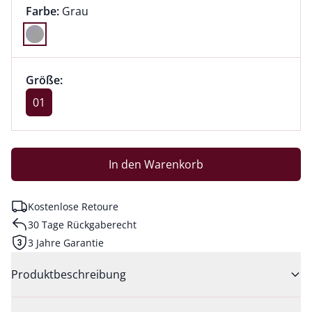
Farbauswahl:
aktuell ausgewählt:
Farbe:
Grau
Farbe Grau ausgewählt
Größenauswahl:
Größe 01 ausgewählt
Größe:
aktuell ausgewählt: 01
01
In den Warenkorb
Kostenlose Retoure
30 Tage Rückgaberecht
3 Jahre Garantie
Produktbeschreibung