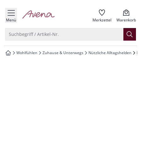
che springen
zur Startseite
vigation springen
Menü
Merkzettel
Warenkorb
inhalt springen
Suche öffnen
Suchbegriff / Artikel-Nr.
oter springen
Wohlfühlen
Zuhause & Unterwegs
Nützliche Alltagshelden
Mu
zur Startseite
hnellanmeldung springen