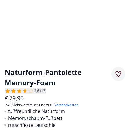
Naturform-Pantolette
Merkz
Memory-Foam
3,6 (17)
€
79,95
inkl. Mehrwertsteuer und zzgl.
Versandkosten
fußfreundliche Naturform
Memoryschaum-Fußbett
rutschfeste Laufsohle