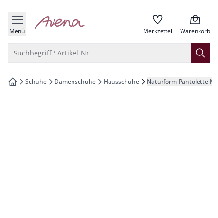
che springen
zur Startseite
vigation springen
Menü
Merkzettel
Warenkorb
inhalt springen
Suche öffnen
Suchbegriff / Artikel-Nr.
oter springen
Schuhe
Damenschuhe
Hausschuhe
Naturform-Pantolette M
zur Startseite
hnellanmeldung springen