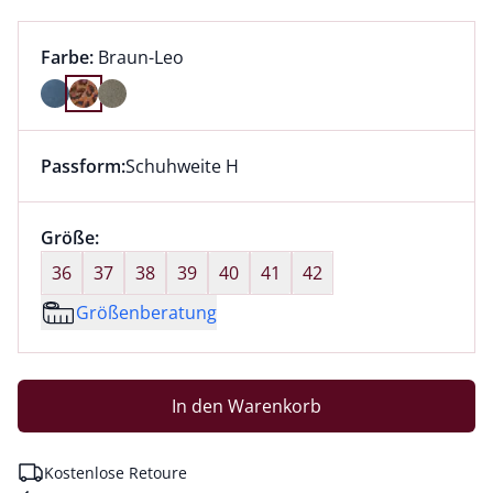
Farbauswahl:
aktuell ausgewählt:
Farbe:
Braun-Leo
Farbe Braun-Leo ausgewählt
Passform:
Schuhweite H
Dieser Artikel hat die Passform Schuhweite H. für Inf
Größenauswahl:
Größe:
nichts ausgewählt
36
37
38
39
40
41
42
Größenberatung
In den Warenkorb
Kostenlose Retoure